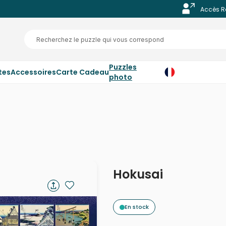
Accès R
Puzzles
tes
Accessoires
Carte Cadeau
photo
Hokusai
En stock