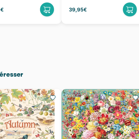
5€
39,95€
téresser