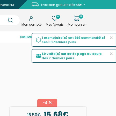
evendeur
Livraison gratuite dès 45€ *
0
0
Mon compte
Mes favoris
Mon panier
×
Nouveautés
Top ventes
Promotions
1 exemplaire(s) ont été commandé(s)
ces 30 derniers jours.
×
59 visite(s) sur cette page au cours
des 7 derniers jours.
-4 %
15,68€
16,50€