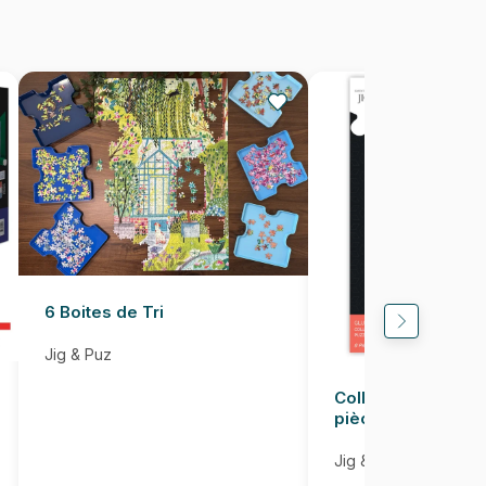
625012400961
1000 pièces
68 x 49 cm
6 Boites de Tri
Jig & Puz
Colle pour Puzzle
pièces
Jig & Puz