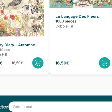
Le Langage Des Fleurs
1000 pièces
Cobble Hill
ry Diary - Automne
pièces
 Hill
€
16,50€
16,50€
tter