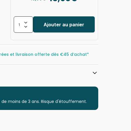
Ajouter au panier
rées et livraison offerte dès
€45 d’achat*
Cobble Hill
Puzzles - Art
 de moins de 3 ans. Risque d'étouffement.
Puzzle pour Adultes (500 à 48.000
pièces)
Puzzles fabriqués en France