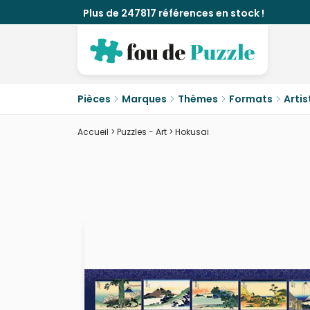
Plus de 247817 références en stock !
Pièces
Marques
Thèmes
Formats
Artis
Accueil
>
Puzzles - Art
>
Hokusai