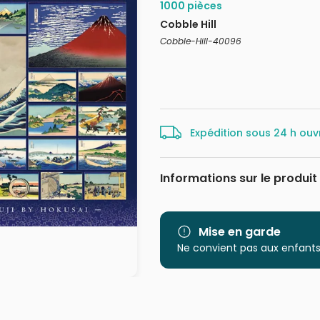
1000 pièces
Cobble Hill
Cobble-Hill-40096
Expédition sous 24 h ouv
Informations sur le produit
Marque
Catégorie
Mise en garde
Ne convient pas aux enfants
Age
Provenance