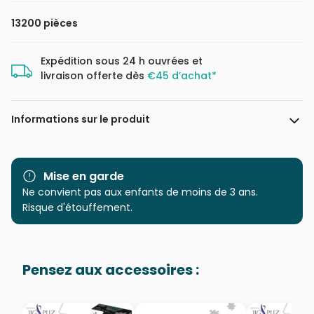
13200 pièces
Expédition sous 24 h ouvrées et
livraison offerte dès
€45 d’achat*
Informations sur le produit
Marque
Clementoni, le Puzzle
européen Made in Italie
Mise en garde
Ne convient pas aux enfants de moins de 3 ans.
Catégorie
Puzzles - Disney
Risque d'étouffement.
Age
Puzzle pour Adultes (500 à
48.000 pièces)
Pensez aux accessoires :
Provenance
Puzzles fabriqués en France