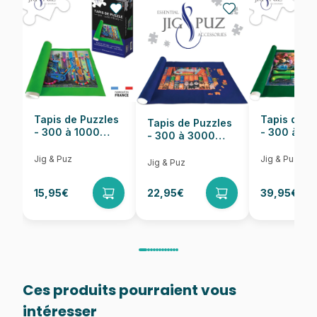
EAN
8005125380107
Nombre de pièces
13200 pièces
Dimensions
291 x 134 cm
Tapis de Puzzles
Tapis de P
Tapis de Puzzles
- 300 à 1000
- 300 à 6
- 300 à 3000
pièces
pièces
Pièces
Jig & Puz
Jig & Puz
Jig & Puz
15,95€
22,95€
39,95€
Ces produits pourraient vous
intéresser