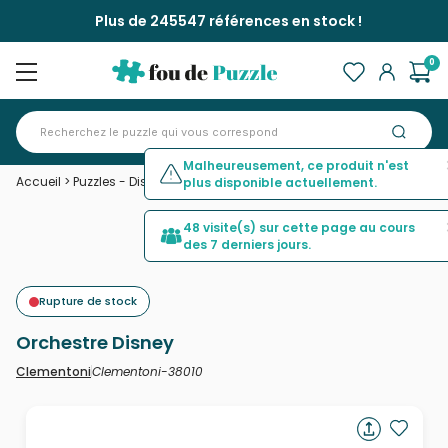
Plus de 245547 références en stock !
0
Malheureusement, ce produit n'est
Accueil
>
Puzzles - Disney
>
Orchestre Disney
plus disponible actuellement.
48 visite(s) sur cette page au cours
des 7 derniers jours.
Rupture de stock
Orchestre Disney
Clementoni-38010
Clementoni