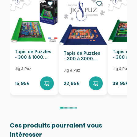
EAN
8005125380091
Nombre de pièces
13200 pièces
Dimensions
291 x 134 cm
Tapis de Puzzles
Tapis de P
Tapis de Puzzles
- 300 à 1000
- 300 à 6
- 300 à 3000
pièces
pièces
Pièces
Jig & Puz
Jig & Puz
Jig & Puz
15,95€
22,95€
39,95€
Ces produits pourraient vous
intéresser