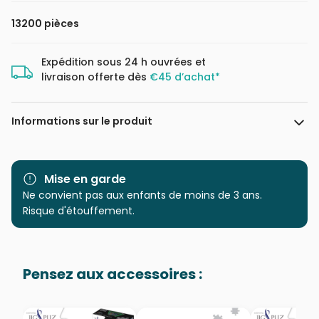
13200 pièces
Expédition sous 24 h ouvrées et
livraison offerte dès
€45 d’achat*
Informations sur le produit
Marque
Clementoni, le Puzzle
européen Made in Italie
Mise en garde
Ne convient pas aux enfants de moins de 3 ans.
Catégorie
Puzzles - Villes et Villages
Risque d'étouffement.
Age
Puzzle pour Adultes (500 à
48.000 pièces)
Pensez aux accessoires :
Provenance
Puzzles fabriqués en France