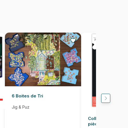
291 x 134 cm
6 Boites de Tri
Jig & Puz
Colle pour Puzzle
pièces