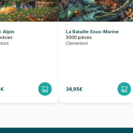
c Alpin
La Bataille Sous-Marine
pièces
3000 pièces
toni
Clementoni
5€
34,95€