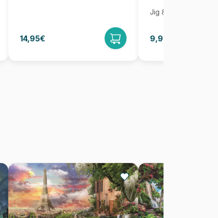
Jig & Puz
14,95€
9,95€