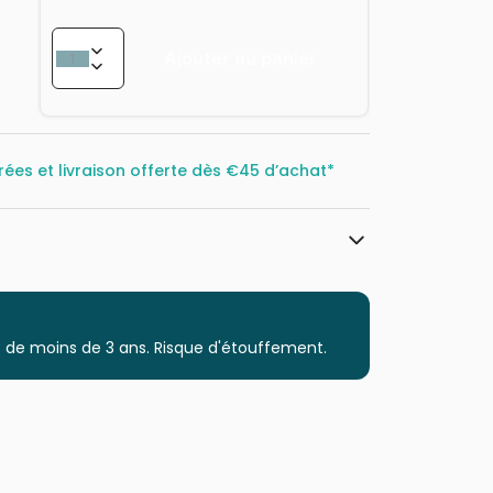
Ajouter au panier
rées et livraison offerte dès
€45 d’achat*
Clementoni, le Puzzle européen Made
in Italie
Puzzle pour Adultes (500 à 48.000
 de moins de 3 ans. Risque d'étouffement.
pièces)
Puzzles fabriqués en France
8005125380145
13200 pièces