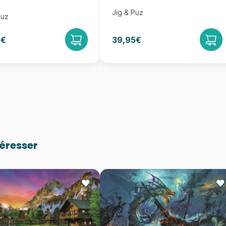
Jig & Puz
Puz
5€
39,95€
téresser