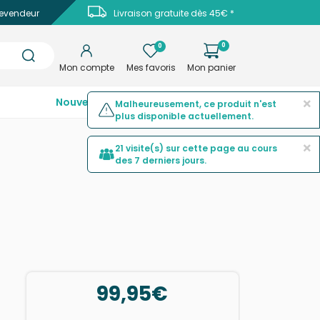
evendeur
Livraison gratuite dès 45€ *
0
0
Mon compte
Mes favoris
Mon panier
×
Nouveautés
Top ventes
Promotions
Malheureusement, ce produit n'est
plus disponible actuellement.
×
21 visite(s) sur cette page au cours
des 7 derniers jours.
99,95€