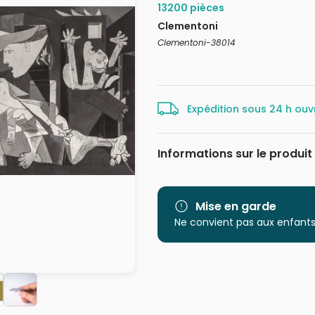
13200 pièces
Clementoni
Clementoni-38014
Expédition sous 24 h ouv
Informations sur le produit
Marque
Mise en garde
Age
Ne convient pas aux enfants
Provenance
EAN
Nombre de pièces