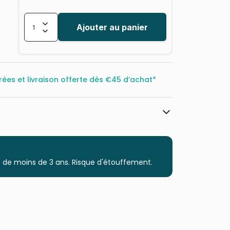
Ajouter au panier
rées et livraison offerte dès
€45 d’achat*
Clementoni, le Puzzle européen Made
in Italie
Puzzles - Animaux en BD et dessins
 de moins de 3 ans. Risque d'étouffement.
à partir de 3 ans (11 à 20 pièces)
Puzzles fabriqués en France
8005125248322