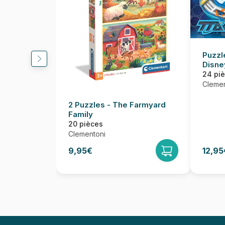
Puzzl
Disne
24 pi
Clemen
2 Puzzles - The Farmyard
Family
20 pièces
Clementoni
9,95€
12,95