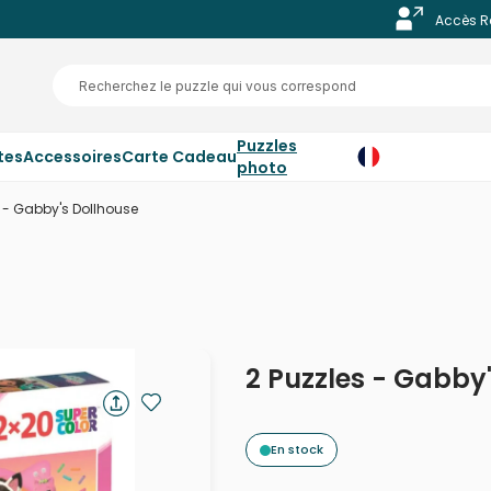
Accès R
Puzzles
tes
Accessoires
Carte Cadeau
photo
s - Gabby's Dollhouse
2 Puzzles - Gabby
En stock