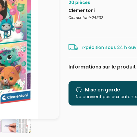
20 pièces
Clementoni
Clementoni-24832
Expédition sous 24 h ouv
Informations sur le produit
Marque
Mise en garde
Catégorie
Ne convient pas aux enfants
Age
Provenance
EAN