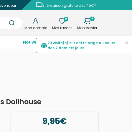
evendeur
Livraison gratuite dès 45€ *
0
0
Mon compte
Mes favoris
Mon panier
×
Nouveautés
Top ventes
Promotions
20 visite(s) sur cette page au cours
des 7 derniers jours.
's Dollhouse
9,95€