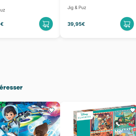
Jig & Puz
Puz
5€
39,95€
téresser