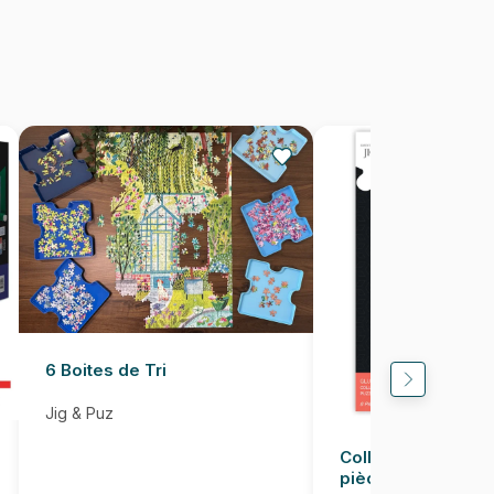
20 pièces
27 x 18 cm
6 Boites de Tri
Jig & Puz
Colle pour Puzzle
pièces