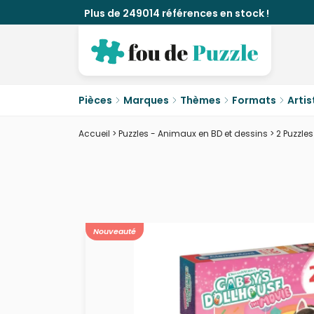
Plus de 249014 références en stock !
Pièces
Marques
Thèmes
Formats
Artis
Accueil
>
Puzzles - Animaux en BD et dessins
>
2 Puzzle
Nouveauté