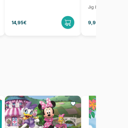
Jig & Puz
14,95€
9,95€