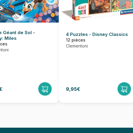
e Géant de Sol -
4 Puzzles - Disney Classics
y: Miles
12 pièces
èces
Clementoni
toni
€
9,95€