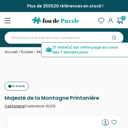
Plus de 250520 références en stock !
0
27 visite(s) sur cette page au cours
Accueil
>
Puzzles - Montagnes
>
Majesté de la Montagne Printanière
des 7 derniers jours.
En stock
Majesté de la Montagne Printanière
Castorland-152131
Castorland