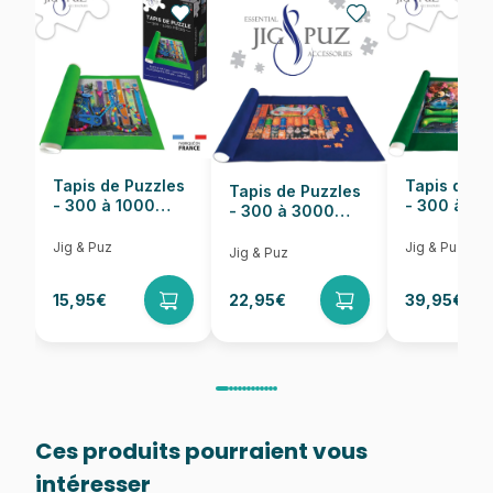
EAN
5904438152131
Nombre de pièces
1500 pièces
Dimensions
47 x 68 cm
Tapis de Puzzles
Tapis de P
Tapis de Puzzles
- 300 à 1000
- 300 à 6
- 300 à 3000
pièces
pièces
Pièces
Jig & Puz
Jig & Puz
Jig & Puz
15,95€
22,95€
39,95€
Ces produits pourraient vous
intéresser