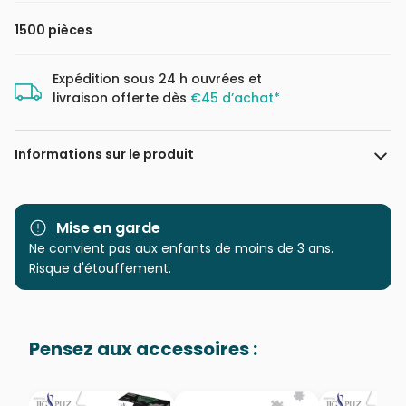
1500 pièces
Expédition sous 24 h ouvrées et
livraison offerte dès
€45 d’achat*
Informations sur le produit
Marque
Castorland, les puzzles
polonais à petits prix
Mise en garde
Ne convient pas aux enfants de moins de 3 ans.
Catégorie
Puzzles - Montagnes
Risque d'étouffement.
Age
Puzzle pour Adultes (500 à
48.000 pièces)
Pensez aux accessoires :
Provenance
Puzzles fabriqués en France