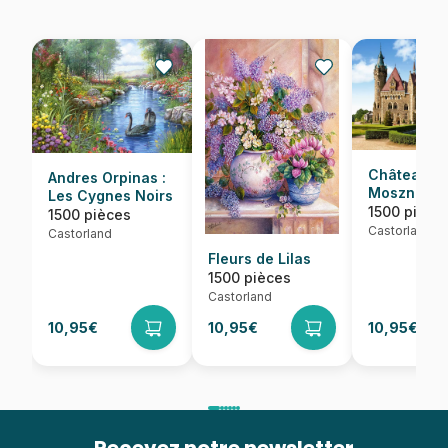
Château d
Andres Orpinas :
Moszna, P
Les Cygnes Noirs
1500 pièce
1500 pièces
Castorland
Castorland
Fleurs de Lilas
1500 pièces
Castorland
10,95€
10,95€
10,95€