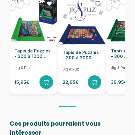
EAN
5904438105199
Nombre de pièces
1000 pièces
Dimensions
47 x 68 cm
Tapis de Puzzles
Tapis de P
Tapis de Puzzles
- 300 à 1000
- 300 à 6
- 300 à 3000
pièces
pièces
Pièces
Jig & Puz
Jig & Puz
Jig & Puz
15,95€
22,95€
39,95€
Ces produits pourraient vous
intéresser