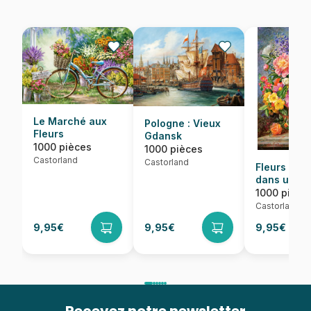
Le Marché aux
Pologne : Vieux
Fleurs
Gdansk
1000 pièces
1000 pièces
Castorland
Castorland
Fleurs de J
dans un Éc
Radieux
1000 pièce
Castorland
9,95€
9,95€
9,95€