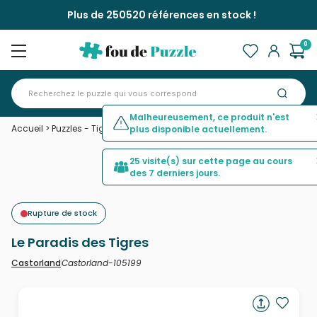
Plus de 250520 références en stock !
0
Malheureusement, ce produit n'est
Accueil
>
Puzzles - Tigres
>
Le Paradis des Tigres
plus disponible actuellement.
25 visite(s) sur cette page au cours
des 7 derniers jours.
Rupture de stock
Le Paradis des Tigres
Castorland-105199
Castorland