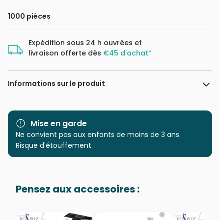
1000 pièces
Expédition sous 24 h ouvrées et
livraison offerte dès
€45 d’achat*
Informations sur le produit
Marque
Castorland, les puzzles
polonais à petits prix
Mise en garde
Ne convient pas aux enfants de moins de 3 ans.
Catégorie
Puzzles - Tigres
Risque d'étouffement.
Age
Puzzle pour Adultes (500 à
48.000 pièces)
Pensez aux accessoires :
Provenance
Puzzles fabriqués en France