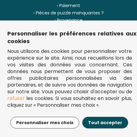
› Paiement
› Pièces de puzzle manquantes ?
› Provenance
Personnaliser les préférences relatives aux
› Plan du site
cookies
Nous utilisons des cookies pour personnaliser votre
expérience sur le site. Ainsi, nous recueillons lors de
** Frais d'envoi = 6,95 € (France) / gratuit à partir de 45 €.
vos visites des données vous concernant. Ces
fou-de-puzzle.com : le site référence pour acheter des puzzles de
données nous permettent de vous proposer des
qualité à bon prix.
© Fou-de-puzzle.com 2011 - 2026
offres publicitaires personnalisées via des
partenaires, et de suivre vos données de navigation
sur notre site. Vous pouvez choisir d'accepter ou de
refuser
les cookies. Si vous souhaitez en savoir plus,
cliquez sur « Personnaliser mes choix ».
16,95€
Ajouter au panier
Personnaliser mes choix
Tout accepter