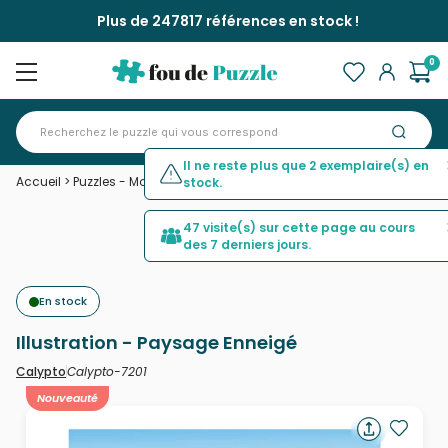
Plus de 247817 références en stock !
0
Il ne reste plus que 2 exemplaire(s) en
Accueil
>
Puzzles - Montagnes
>
Illustration - Paysage Enneigé
stock.
47 visite(s) sur cette page au cours
des 7 derniers jours.
En stock
Illustration - Paysage Enneigé
Calypto-7201
Calypto
Nouveauté