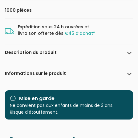
1000 pièces
Expédition sous 24 h ouvrées et
livraison offerte dès
€45 d’achat*
Description du produit
Création Véronique Debroise
Avec 1000 pièces toutes différentes, une qualité
Informations sur le produit
d'impression issue des dernières technologies permettant
d'obtenir de nouvelles couleurs, en particulier au niveau
des bleus et des verts, un toucher soyeux, des boîtes plus
Marque
Calypto
compactes et une fabrication Française, pour limiter
Mise en garde
l'empreinte carbone, la gamme Calypto propose un
Catégorie
Ne convient pas aux enfants de moins de 3 ans.
Puzzles - Montagnes
véritable renouveau dans le monde des puzzles.
Risque d'étouffement.
Age
Puzzle pour Adultes (500 à
48.000 pièces)