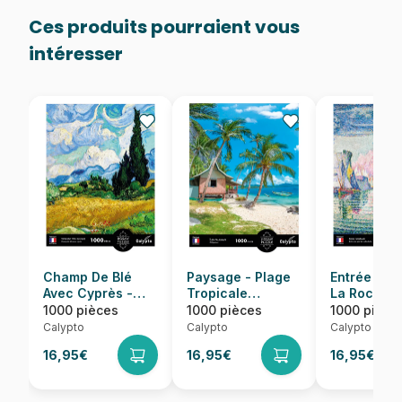
Ces produits pourraient vous
intéresser
Champ De Blé
Paysage - Plage
Entrée Du 
Avec Cyprès -
Tropicale
La Rochelle
Vincent Van Gogh
Palawan -
Paul Signa
1000 pièces
1000 pièces
1000 pièce
Philippines
Calypto
Calypto
Calypto
16,95€
16,95€
16,95€