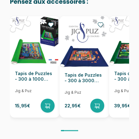
Pensez aux accessoires :
Provenance
Puzzles fabriqués en France
EAN
3373910072014
Nombre de pièces
1000 pièces
Dimensions
68 x 48 cm
Tapis de Puzzles
Tapis de P
Tapis de Puzzles
- 300 à 1000
- 300 à 6
- 300 à 3000
pièces
pièces
Pièces
Jig & Puz
Jig & Puz
Jig & Puz
15,95€
22,95€
39,95€