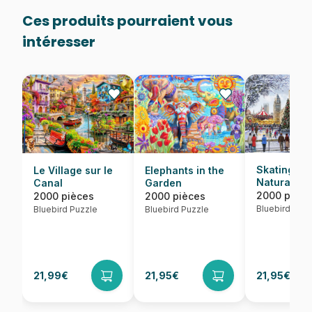
Ces produits pourraient vous
intéresser
Skating Ou
Le Village sur le
Elephants in the
Natural His
Canal
Garden
Museum
2000 pièce
2000 pièces
2000 pièces
Bluebird Puzz
Bluebird Puzzle
Bluebird Puzzle
21,99€
21,95€
21,95€