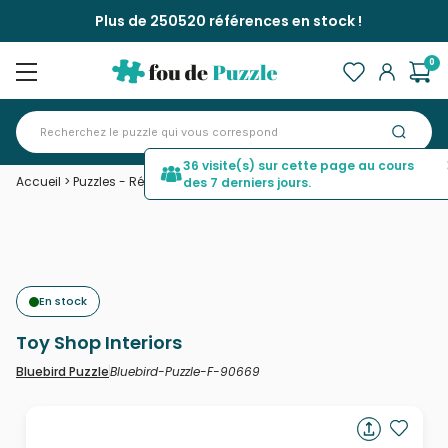
Plus de 250520 références en stock !
0
36 visite(s) sur cette page au cours
Accueil
>
Puzzles - Rétros et Nostalgie
>
Toy Shop Interiors
des 7 derniers jours.
En stock
Toy Shop Interiors
Bluebird-Puzzle-F-90669
Bluebird Puzzle