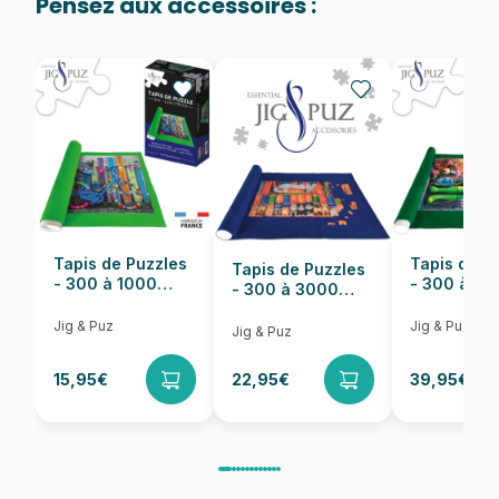
Pensez aux accessoires :
Provenance
Fabriqué en France
EAN
3663384906695
Nombre de pièces
2000 pièces
Dimensions
98 x 69 cm
Tapis de Puzzles
Tapis de P
Tapis de Puzzles
- 300 à 1000
- 300 à 6
- 300 à 3000
pièces
pièces
Pièces
Jig & Puz
Jig & Puz
Jig & Puz
15,95€
22,95€
39,95€