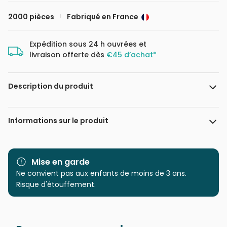
2000 pièces
Fabriqué en France
Expédition sous 24 h ouvrées et
livraison offerte dès
€45 d’achat*
Description du produit
Steve Crisp / MGL
Informations sur le produit
Marque
Bluebird Puzzle
Mise en garde
Catégorie
Ne convient pas aux enfants de moins de 3 ans.
Puzzles - Rétros et Nostalgie
Risque d'étouffement.
Age
Puzzle pour Adultes (500 à
48.000 pièces)