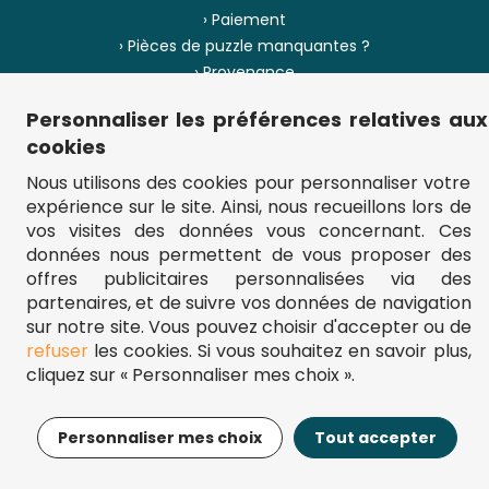
› Paiement
› Pièces de puzzle manquantes ?
› Provenance
Personnaliser les préférences relatives aux
› Plan du site
cookies
Nous utilisons des cookies pour personnaliser votre
expérience sur le site. Ainsi, nous recueillons lors de
** Frais d'envoi = 6,95 € (France) / gratuit à partir de 45 €.
vos visites des données vous concernant. Ces
fou-de-puzzle.com : le site référence pour acheter des puzzles de
données nous permettent de vous proposer des
qualité à bon prix.
© Fou-de-puzzle.com 2011 - 2026
offres publicitaires personnalisées via des
partenaires, et de suivre vos données de navigation
sur notre site. Vous pouvez choisir d'accepter ou de
refuser
les cookies. Si vous souhaitez en savoir plus,
cliquez sur « Personnaliser mes choix ».
21,95€
Ajouter au panier
Personnaliser mes choix
Tout accepter