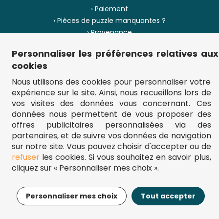
› Paiement
› Pièces de puzzle manquantes ?
› Provenance
Personnaliser les préférences relatives aux
› Plan du site
cookies
Nous utilisons des cookies pour personnaliser votre
expérience sur le site. Ainsi, nous recueillons lors de
** Frais d'envoi = 6,95 € (France) / gratuit à partir de 45 €.
vos visites des données vous concernant. Ces
fou-de-puzzle.com : le site référence pour acheter des puzzles de
données nous permettent de vous proposer des
qualité à bon prix.
© Fou-de-puzzle.com 2011 - 2026
offres publicitaires personnalisées via des
partenaires, et de suivre vos données de navigation
sur notre site. Vous pouvez choisir d'accepter ou de
refuser
les cookies. Si vous souhaitez en savoir plus,
cliquez sur « Personnaliser mes choix ».
9,95€
Ajouter au panier
Personnaliser mes choix
Tout accepter