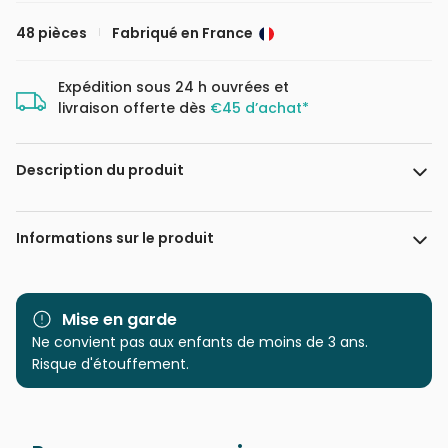
48 pièces
Fabriqué en France
Expédition sous 24 h ouvrées et
livraison offerte dès
€45 d’achat*
Description du produit
Maciej Es / Shutterstock
Informations sur le produit
Marque
Bluebird Puzzle
Mise en garde
Catégorie
Ne convient pas aux enfants de moins de 3 ans.
Puzzles - Pirates et Vikings
Risque d'étouffement.
Age
à partir de 5 ans (31 à 49
pièces)