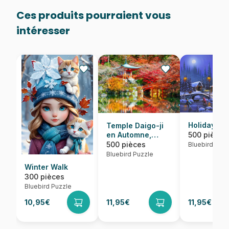
Ces produits pourraient vous
intéresser
Holiday Spi
Temple Daigo-ji
500 pièces
en Automne,
Kyoto
500 pièces
Bluebird Puzz
Bluebird Puzzle
Winter Walk
300 pièces
Bluebird Puzzle
10,95€
11,95€
11,95€