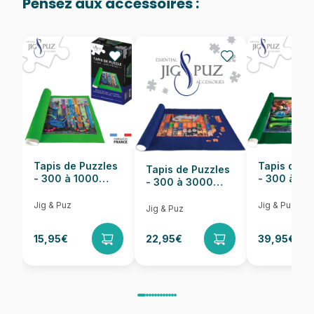
Pensez aux accessoires :
Provenance
Fabriqué en France
EAN
3663384900457
Nombre de pièces
48 pièces
Dimensions
48 x 34 cm
Tapis de Puzzles
Tapis de P
Tapis de Puzzles
- 300 à 1000
- 300 à 6
- 300 à 3000
pièces
pièces
Pièces
Jig & Puz
Jig & Puz
Jig & Puz
15,95€
22,95€
39,95€