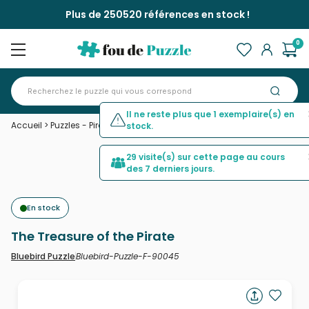
Plus de 250520 références en stock !
0
Il ne reste plus que 1 exemplaire(s) en
Accueil
>
Puzzles - Pirates et Vikings
>
The Treasure of the Pirate
stock.
29 visite(s) sur cette page au cours
des 7 derniers jours.
En stock
The Treasure of the Pirate
Bluebird-Puzzle-F-90045
Bluebird Puzzle