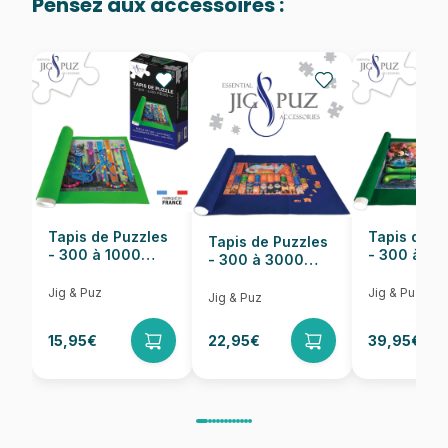
Pensez aux accessoires :
Provenance
Fabriqué en France
EAN
3663384907418
Nombre de pièces
500 pièces
Dimensions
48 x 34 cm
Tapis de Puzzles
Tapis de P
Tapis de Puzzles
- 300 à 1000
- 300 à 6
- 300 à 3000
pièces
pièces
Pièces
Jig & Puz
Jig & Puz
Jig & Puz
15,95€
22,95€
39,95€