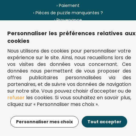
› Paiement
› Pièces de puzzle manquantes ?
› Provenance
Personnaliser les préférences relatives aux
› Plan du site
cookies
Nous utilisons des cookies pour personnaliser votre
expérience sur le site. Ainsi, nous recueillons lors de
** Frais d'envoi = 6,95 € (France) / gratuit à partir de 45 €.
vos visites des données vous concernant. Ces
fou-de-puzzle.com : le site référence pour acheter des puzzles de
données nous permettent de vous proposer des
qualité à bon prix.
© Fou-de-puzzle.com 2011 - 2026
offres publicitaires personnalisées via des
partenaires, et de suivre vos données de navigation
sur notre site. Vous pouvez choisir d'accepter ou de
refuser
les cookies. Si vous souhaitez en savoir plus,
cliquez sur « Personnaliser mes choix ».
11,95€
Ajouter au panier
Personnaliser mes choix
Tout accepter