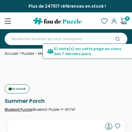
Plus de 247817 références en stock !
0
51 visite(s) sur cette page au cours
Accueil
>
Puzzles - Mers et Océans
>
Summer Porch
des 7 derniers jours.
En stock
Summer Porch
Bluebird-Puzzle-F-90741
Bluebird Puzzle