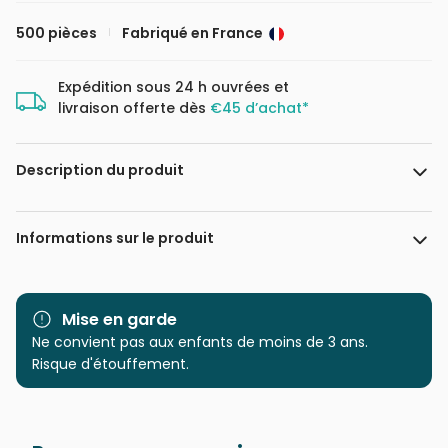
500 pièces
Fabriqué en France
Expédition sous 24 h ouvrées et
livraison offerte dès
€45 d’achat*
Description du produit
Joelle McIntyre, Licensed by Blue Sky Art & Design
Informations sur le produit
Marque
Bluebird Puzzle
Mise en garde
Catégorie
Ne convient pas aux enfants de moins de 3 ans.
Puzzles - Mers et Océans
Risque d'étouffement.
Age
Puzzle pour Adultes (500 à
48.000 pièces)