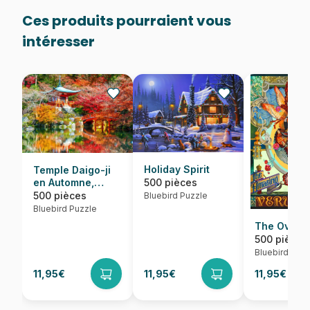
Ces produits pourraient vous
intéresser
Holiday Spirit
Temple Daigo-ji
500 pièces
en Automne,
Kyoto
500 pièces
Bluebird Puzzle
Bluebird Puzzle
The Overse
500 pièces
Bluebird Puzz
11,95€
11,95€
11,95€