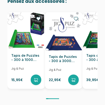
Pensez aux accessoires :
Provenance
Fabriqué en France
EAN
3663384906213
Nombre de pièces
24 pièces
Dimensions
48 x 34 cm
Tapis de Puzzles
Tapis de P
Tapis de Puzzles
- 300 à 1000
- 300 à 6
- 300 à 3000
pièces
pièces
Pièces
Jig & Puz
Jig & Puz
Jig & Puz
15,95€
22,95€
39,95€