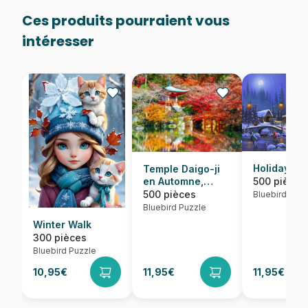
Ces produits pourraient vous
intéresser
Holiday Spi
Temple Daigo-ji
500 pièces
en Automne,
Kyoto
500 pièces
Bluebird Puzz
Bluebird Puzzle
Winter Walk
300 pièces
Bluebird Puzzle
10,95€
11,95€
11,95€