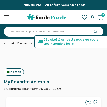
Plus de 250520 références en stock !
0
22 visite(s) sur cette page au cours
Accueil
>
Puzzles - Animaux sauvages
>
My Favorite Animals
des 7 derniers jours.
En stock
My Favorite Animals
Bluebird-Puzzle-F-90621
Bluebird Puzzle