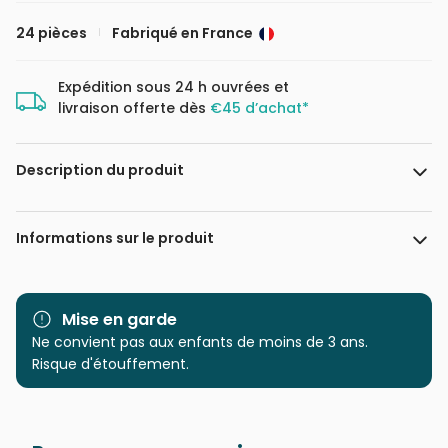
24 pièces
Fabriqué en France
Expédition sous 24 h ouvrées et
livraison offerte dès
€45 d’achat*
Description du produit
123RF - Masastarus
Informations sur le produit
Marque
Bluebird Puzzle
Mise en garde
Catégorie
Ne convient pas aux enfants de moins de 3 ans.
Puzzles - Animaux sauvages
Risque d'étouffement.
Age
à partir de 4 ans (21 à 30
pièces)