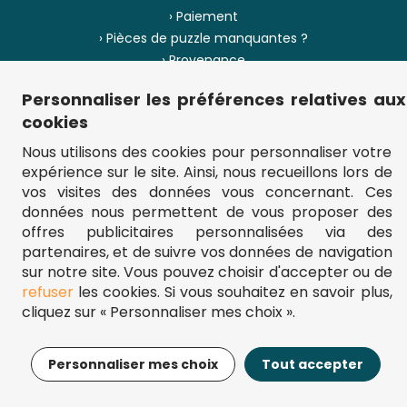
› Paiement
› Pièces de puzzle manquantes ?
› Provenance
Personnaliser les préférences relatives aux
› Plan du site
cookies
Nous utilisons des cookies pour personnaliser votre
expérience sur le site. Ainsi, nous recueillons lors de
** Frais d'envoi = 6,95 € (France) / gratuit à partir de 45 €.
vos visites des données vous concernant. Ces
fou-de-puzzle.com : le site référence pour acheter des puzzles de
données nous permettent de vous proposer des
qualité à bon prix.
© Fou-de-puzzle.com 2011 - 2026
offres publicitaires personnalisées via des
partenaires, et de suivre vos données de navigation
sur notre site. Vous pouvez choisir d'accepter ou de
refuser
les cookies. Si vous souhaitez en savoir plus,
cliquez sur « Personnaliser mes choix ».
9,95€
Ajouter au panier
Personnaliser mes choix
Tout accepter