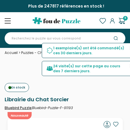
Plus de 247817 références en stock !
0
1 exemplaire(s) ont été commandé(s)
Accueil
>
Puzzles - Chats
>
Librairie du Chat Sorcier
ces 30 derniers jours.
24 visite(s) sur cette page au cours
des 7 derniers jours.
En stock
Librairie du Chat Sorcier
Bluebird-Puzzle-F-91193
Bluebird Puzzle
Nouveauté