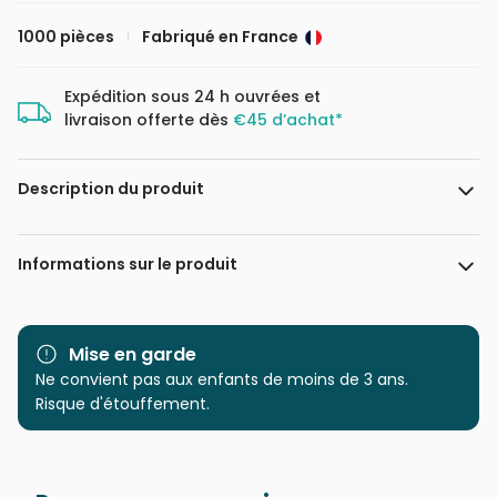
1000 pièces
Fabriqué en France
Expédition sous 24 h ouvrées et
livraison offerte dès
€45 d’achat*
Description du produit
Tobe Fonseca / Tate Licensing
Informations sur le produit
Marque
Bluebird Puzzle
Mise en garde
Catégorie
Ne convient pas aux enfants de moins de 3 ans.
Puzzles - Chats
Risque d'étouffement.
Age
Puzzle pour Adultes (500 à
48.000 pièces)