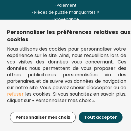
› Paiement
› Pièces de puzzle manquantes ?
› Provenance
Personnaliser les préférences relatives aux
› Plan du site
cookies
Nous utilisons des cookies pour personnaliser votre
expérience sur le site. Ainsi, nous recueillons lors de
** Frais d'envoi = 6,95 € (France) / gratuit à partir de 45 €.
vos visites des données vous concernant. Ces
fou-de-puzzle.com : le site référence pour acheter des puzzles de
données nous permettent de vous proposer des
qualité à bon prix.
© Fou-de-puzzle.com 2011 - 2026
offres publicitaires personnalisées via des
partenaires, et de suivre vos données de navigation
sur notre site. Vous pouvez choisir d'accepter ou de
refuser
les cookies. Si vous souhaitez en savoir plus,
cliquez sur « Personnaliser mes choix ».
13,99€
Ajouter au panier
Personnaliser mes choix
Tout accepter