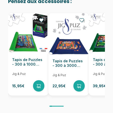
Pensez aux accessoires :
Provenance
Fabriqué en France
EAN
3663384911934
Nombre de pièces
1000 pièces
Dimensions
69 x 48 cm
Tapis de Puzzles
Tapis de P
Tapis de Puzzles
- 300 à 1000
- 300 à 6
- 300 à 3000
pièces
pièces
Pièces
Jig & Puz
Jig & Puz
Jig & Puz
15,95€
22,95€
39,95€