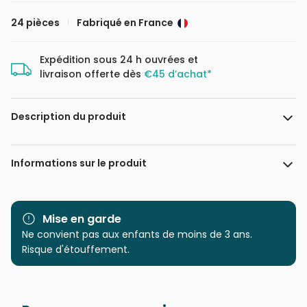
24 pièces
Fabriqué en France
Expédition sous 24 h ouvrées et
livraison offerte dès
€45 d’achat*
Description du produit
123RF - Totallyjamie
Informations sur le produit
Marque
Bluebird Puzzle
Mise en garde
Catégorie
Ne convient pas aux enfants de moins de 3 ans.
Puzzles - Bateaux
Risque d'étouffement.
Age
à partir de 4 ans (21 à 30
pièces)