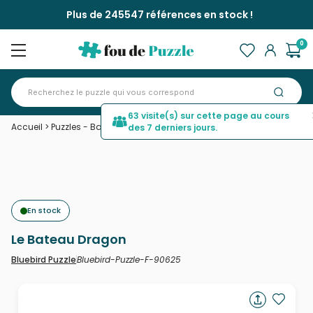
Plus de 245547 références en stock !
0
63 visite(s) sur cette page au cours
Accueil
>
Puzzles - Bateaux
>
Le Bateau Dragon
des 7 derniers jours.
En stock
Le Bateau Dragon
Bluebird-Puzzle-F-90625
Bluebird Puzzle