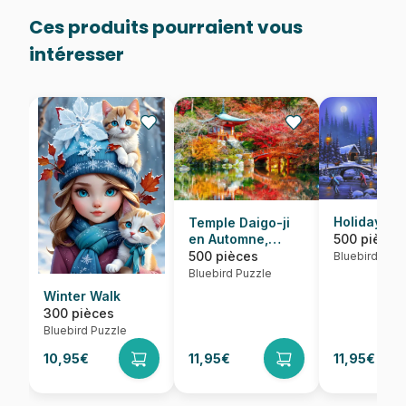
Ces produits pourraient vous
intéresser
Holiday Spi
Temple Daigo-ji
500 pièces
en Automne,
Kyoto
500 pièces
Bluebird Puzz
Bluebird Puzzle
Winter Walk
300 pièces
Bluebird Puzzle
10,95€
11,95€
11,95€