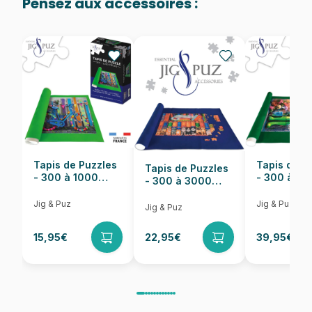
Pensez aux accessoires :
Provenance
Fabriqué en France
EAN
3663384906251
Nombre de pièces
24 pièces
Dimensions
48 x 34 cm
Tapis de Puzzles
Tapis de P
Tapis de Puzzles
- 300 à 1000
- 300 à 6
- 300 à 3000
pièces
pièces
Pièces
Jig & Puz
Jig & Puz
Jig & Puz
15,95€
22,95€
39,95€