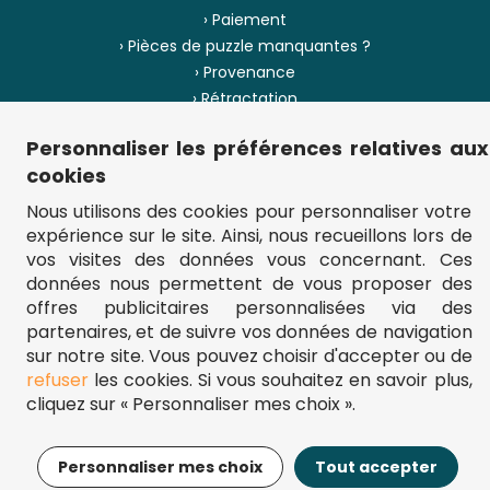
› Paiement
› Pièces de puzzle manquantes ?
› Provenance
› Rétractation
Personnaliser les préférences relatives aux
› Plan du site
cookies
Nous utilisons des cookies pour personnaliser votre
expérience sur le site. Ainsi, nous recueillons lors de
** Frais d'envoi = 6,95 € (France) / gratuit à partir de 45 €.
vos visites des données vous concernant. Ces
fou-de-puzzle.com : le site référence pour acheter des puzzles de
qualité à bon prix.
données nous permettent de vous proposer des
© Fou-de-puzzle.com 2011 - 2026
offres publicitaires personnalisées via des
partenaires, et de suivre vos données de navigation
sur notre site. Vous pouvez choisir d'accepter ou de
refuser
les cookies. Si vous souhaitez en savoir plus,
cliquez sur « Personnaliser mes choix ».
9,95€
Ajouter au panier
Personnaliser mes choix
Tout accepter