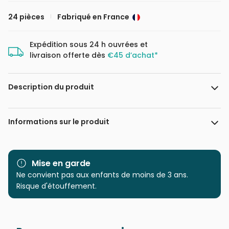
24 pièces
Fabriqué en France
Expédition sous 24 h ouvrées et
livraison offerte dès
€45 d’achat*
Description du produit
123RF - Stockgiu
Informations sur le produit
Marque
Bluebird Puzzle
Mise en garde
Catégorie
Ne convient pas aux enfants de moins de 3 ans.
Puzzles - Sirènes
Risque d'étouffement.
Age
à partir de 4 ans (21 à 30
pièces)