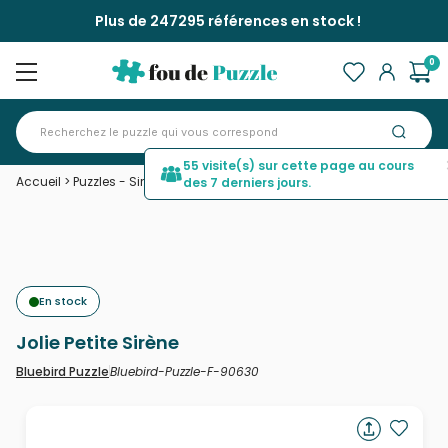
Plus de 247295 références en stock !
0
55 visite(s) sur cette page au cours
Accueil
>
Puzzles - Sirènes
>
Jolie Petite Sirène
des 7 derniers jours.
En stock
Jolie Petite Sirène
Bluebird-Puzzle-F-90630
Bluebird Puzzle