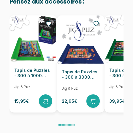
Pensez aux accessoires :
Provenance
Fabriqué en France
EAN
3663384906305
Nombre de pièces
24 pièces
Dimensions
48 x 34 cm
Tapis de Puzzles
Tapis de P
Tapis de Puzzles
- 300 à 1000
- 300 à 6
- 300 à 3000
pièces
pièces
Pièces
Jig & Puz
Jig & Puz
Jig & Puz
15,95€
22,95€
39,95€