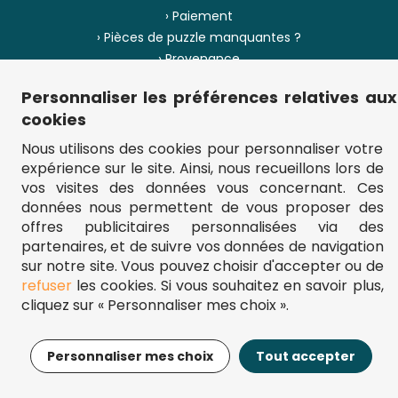
› Paiement
› Pièces de puzzle manquantes ?
› Provenance
Personnaliser les préférences relatives aux
› Plan du site
cookies
Nous utilisons des cookies pour personnaliser votre
expérience sur le site. Ainsi, nous recueillons lors de
** Frais d'envoi = 6,95 € (France) / gratuit à partir de 45 €.
vos visites des données vous concernant. Ces
fou-de-puzzle.com : le site référence pour acheter des puzzles de
données nous permettent de vous proposer des
qualité à bon prix.
© Fou-de-puzzle.com 2011 - 2026
offres publicitaires personnalisées via des
partenaires, et de suivre vos données de navigation
sur notre site. Vous pouvez choisir d'accepter ou de
refuser
les cookies. Si vous souhaitez en savoir plus,
cliquez sur « Personnaliser mes choix ».
9,95€
Ajouter au panier
Personnaliser mes choix
Tout accepter