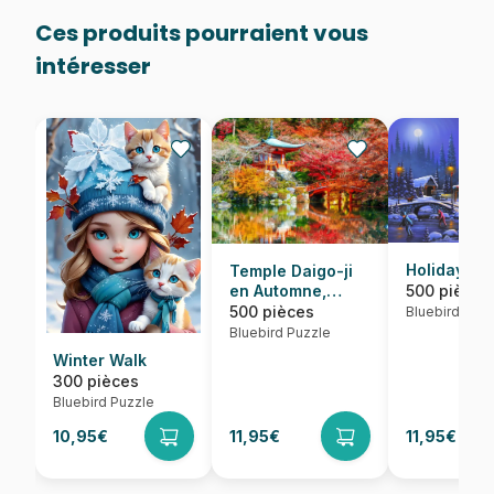
Ces produits pourraient vous
intéresser
Holiday Spi
Temple Daigo-ji
500 pièces
en Automne,
Kyoto
500 pièces
Bluebird Puzz
Bluebird Puzzle
Winter Walk
300 pièces
Bluebird Puzzle
10,95€
11,95€
11,95€