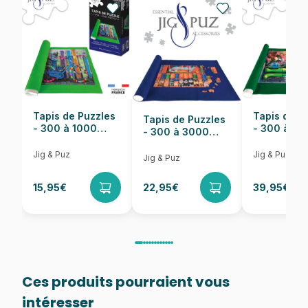
Nombre de pièces
1000 pièces
Dimensions
68 x 48 cm
Tapis de Puzzles
Tapis de P
Tapis de Puzzles
- 300 à 1000
- 300 à 6
- 300 à 3000
pièces
pièces
Pièces
Jig & Puz
Jig & Puz
Jig & Puz
15,95€
22,95€
39,95€
Ces produits pourraient vous
intéresser