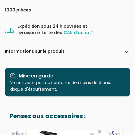
1000 pièces
Expédition sous 24 h ouvrées et
livraison offerte dès
€45 d’achat*
Informations sur le produit
Marque
Bluebird Puzzle
Mise en garde
Catégorie
Ne convient pas aux enfants de moins de 3 ans.
Puzzles - Art
Risque d'étouffement.
Age
Puzzle pour Adultes (500 à
48.000 pièces)
Pensez aux accessoires :
Provenance
Puzzles fabriqués en France
EAN
3663384600616