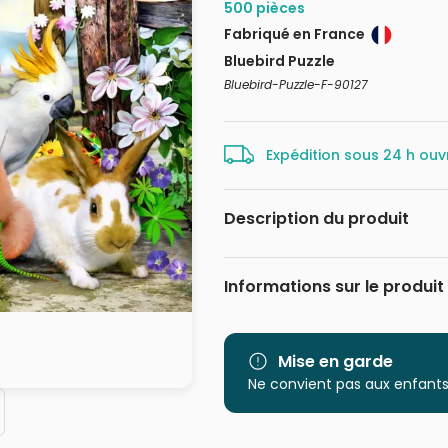
500 pièces
Fabriqué en France
Bluebird Puzzle
Bluebird-Puzzle-F-90127
Expédition sous 24 h ouv
Description du produit
Howard Robinson
Informations sur le produit
Marque
Catégorie
Mise en garde
Ne convient pas aux enfants
Age