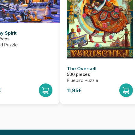
y Spirit
ièces
rd Puzzle
The Oversell
500 pièces
Bluebird Puzzle
€
11,95€