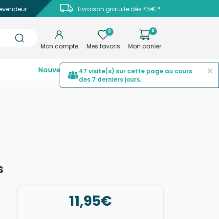
evendeur
Livraison gratuite dès 45€ *
0
0
Mon compte
Mes favoris
Mon panier
×
Nouveautés
Top ventes
Promotions
47 visite(s) sur cette page au cours
des 7 derniers jours.
s
11,95€