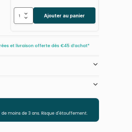
Ajouter au panier
rées et livraison offerte dès
€45 d’achat*
Bluebird Puzzle
Puzzles - Animaux de la ferme
 de moins de 3 ans. Risque d'étouffement.
Puzzle pour Adultes (500 à 48.000
pièces)