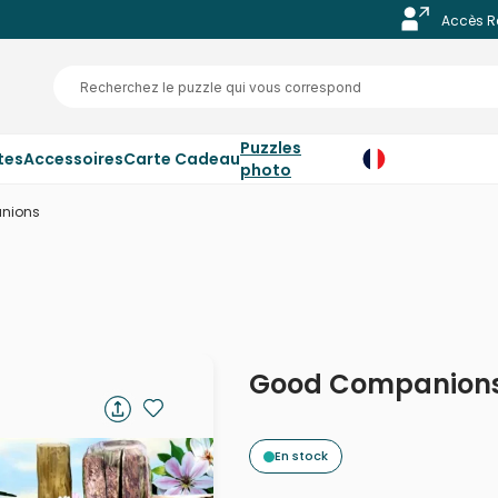
Accès R
Puzzles
tes
Accessoires
Carte Cadeau
photo
nions
Good Companion
En stock