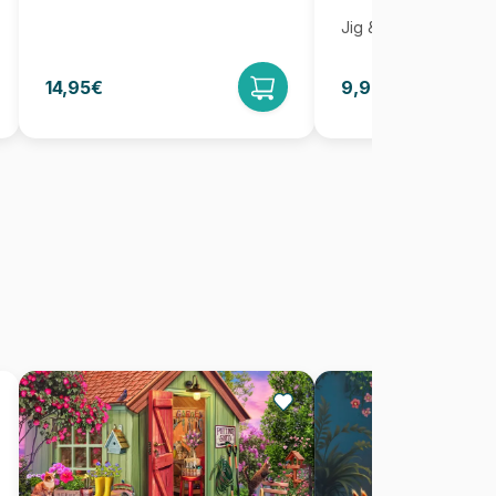
Jig & Puz
14,95€
9,95€