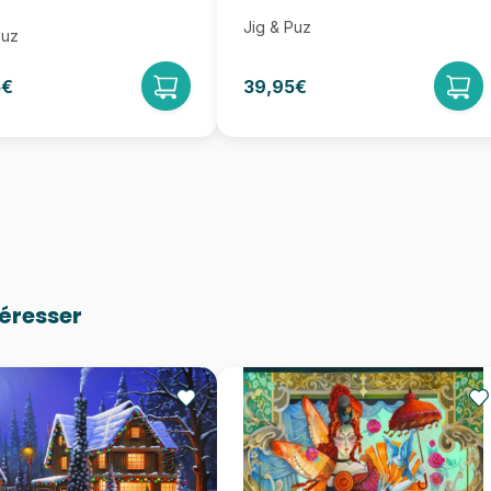
Jig & Puz
Puz
5€
39,95€
téresser