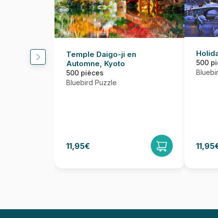
Holida
Temple Daigo-ji en
500 p
Automne, Kyoto
Bluebi
500 pièces
Bluebird Puzzle
11,95€
11,95