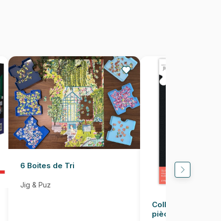
Fabriqué en France
3663384901270
500 pièces
48 x 34 cm
6 Boites de Tri
Jig & Puz
Colle pour Puzzle
pièces