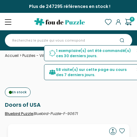
Plus de 247295 références en stock !
0
1 exemplaire(s) ont été commandé(s)
Accueil
>
Puzzles - Villes et Villages
>
Doors of USA
ces 30 derniers jours.
58 visite(s) sur cette page au cours
des 7 derniers jours.
En stock
Doors of USA
Bluebird-Puzzle-F-90671
Bluebird Puzzle