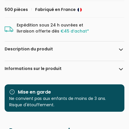
500 pièces
Fabriqué en France
Expédition sous 24 h ouvrées et
livraison offerte dès
€45 d’achat*
Description du produit
Dominic Davison / MGL
Informations sur le produit
Marque
Bluebird Puzzle
Mise en garde
Catégorie
Ne convient pas aux enfants de moins de 3 ans.
Puzzles - Villes et Villages
Risque d'étouffement.
Age
Puzzle pour Adultes (500 à
48.000 pièces)