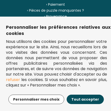
› Paiement
› Pièces de puzzle manquantes ?
› Provenance
Personnaliser les préférences relatives aux
› Plan du site
cookies
Nous utilisons des cookies pour personnaliser votre
expérience sur le site. Ainsi, nous recueillons lors de
** Frais d'envoi = 6,95 € (France) / gratuit à partir de 45 €.
vos visites des données vous concernant. Ces
fou-de-puzzle.com : le site référence pour acheter des puzzles de
données nous permettent de vous proposer des
qualité à bon prix.
© Fou-de-puzzle.com 2011 - 2026
offres publicitaires personnalisées via des
partenaires, et de suivre vos données de navigation
sur notre site. Vous pouvez choisir d'accepter ou de
refuser
les cookies. Si vous souhaitez en savoir plus,
cliquez sur « Personnaliser mes choix ».
11,95€
Ajouter au panier
Personnaliser mes choix
Tout accepter