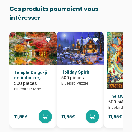
Ces produits pourraient vous
intéresser
Holiday Spirit
Temple Daigo-ji
500 pièces
en Automne,
Kyoto
500 pièces
Bluebird Puzzle
Bluebird Puzzle
The Overse
500 pièces
Bluebird Puzz
11,95€
11,95€
11,95€