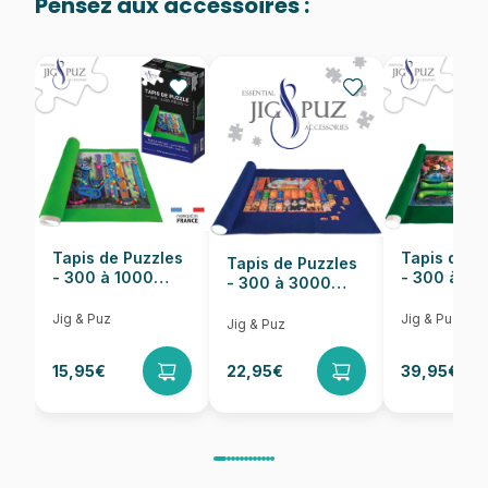
Pensez aux accessoires :
Provenance
Fabriqué en France
EAN
3663384906718
Nombre de pièces
500 pièces
Dimensions
48 x 34 cm
Tapis de Puzzles
Tapis de P
Tapis de Puzzles
- 300 à 1000
- 300 à 6
- 300 à 3000
pièces
pièces
Pièces
Jig & Puz
Jig & Puz
Jig & Puz
15,95€
22,95€
39,95€