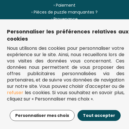
› Paiement
› Pièces de puzzle manquantes ?
› Provenance
Personnaliser les préférences relatives aux
› Plan du site
cookies
Nous utilisons des cookies pour personnaliser votre
expérience sur le site. Ainsi, nous recueillons lors de
** Frais d'envoi = 6,95 € (France) / gratuit à partir de 45 €.
vos visites des données vous concernant. Ces
fou-de-puzzle.com : le site référence pour acheter des puzzles de
données nous permettent de vous proposer des
qualité à bon prix.
© Fou-de-puzzle.com 2011 - 2026
offres publicitaires personnalisées via des
partenaires, et de suivre vos données de navigation
sur notre site. Vous pouvez choisir d'accepter ou de
refuser
les cookies. Si vous souhaitez en savoir plus,
cliquez sur « Personnaliser mes choix ».
13,99€
Ajouter au panier
Personnaliser mes choix
Tout accepter