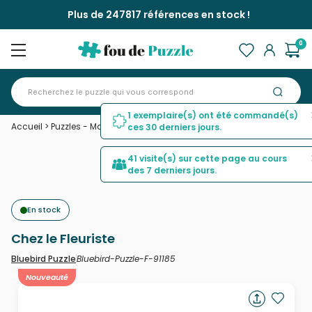
Plus de 247817 références en stock !
0
1 exemplaire(s) ont été commandé(s)
Accueil
>
Puzzles - Magasins et Centre Ville
>
Chez le Fleuriste
ces 30 derniers jours.
41 visite(s) sur cette page au cours
des 7 derniers jours.
En stock
Chez le Fleuriste
Bluebird-Puzzle-F-91185
Bluebird Puzzle
Nouveauté