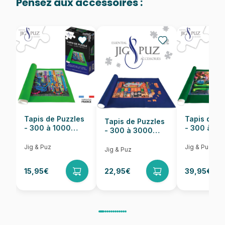
Pensez aux accessoires :
Provenance
Fabriqué en France
EAN
3663384911859
Nombre de pièces
1000 pièces
Dimensions
69 x 48 cm
Tapis de Puzzles
Tapis de P
Tapis de Puzzles
- 300 à 1000
- 300 à 6
- 300 à 3000
pièces
pièces
Pièces
Jig & Puz
Jig & Puz
Jig & Puz
15,95€
22,95€
39,95€