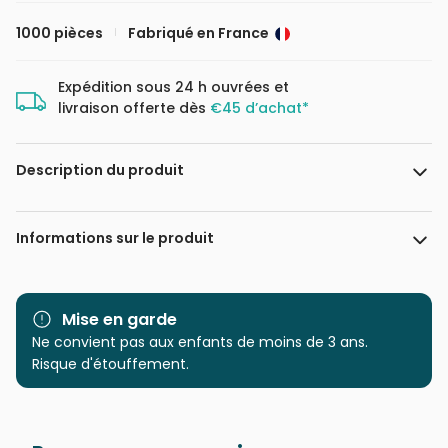
1000 pièces
Fabriqué en France
Expédition sous 24 h ouvrées et
livraison offerte dès
€45 d’achat*
Description du produit
Interlitho Licensing GmbH
Informations sur le produit
Marque
Bluebird Puzzle
Mise en garde
Catégorie
Ne convient pas aux enfants de moins de 3 ans.
Puzzles - Magasins et
Centre Ville
Risque d'étouffement.
Age
Puzzle pour Adultes (500 à
48.000 pièces)