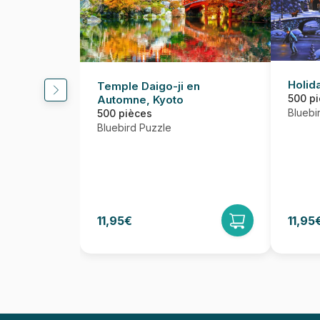
Holida
Temple Daigo-ji en
500 p
Automne, Kyoto
Bluebi
500 pièces
Bluebird Puzzle
11,95€
11,95