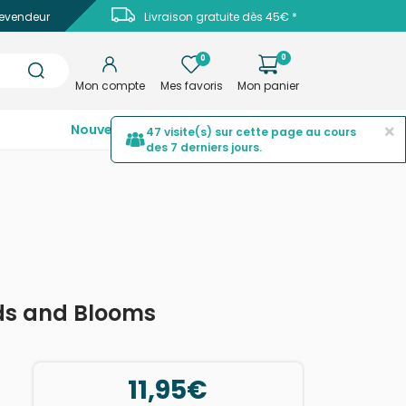
evendeur
Livraison gratuite dès 45€ *
0
0
Mon compte
Mes favoris
Mon panier
×
Nouveautés
Top ventes
Promotions
47 visite(s) sur cette page au cours
des 7 derniers jours.
ds and Blooms
11,95€