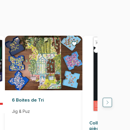
Fabriqué en France
3663384906923
500 pièces
48 x 34 cm
6 Boites de Tri
Jig & Puz
Colle pour Puzzle
pièces