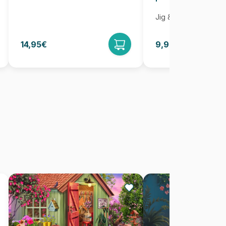
Jig & Puz
14,95€
9,95€