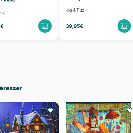
Pièces
Jig & Puz
Puz
5€
39,95€
téresser