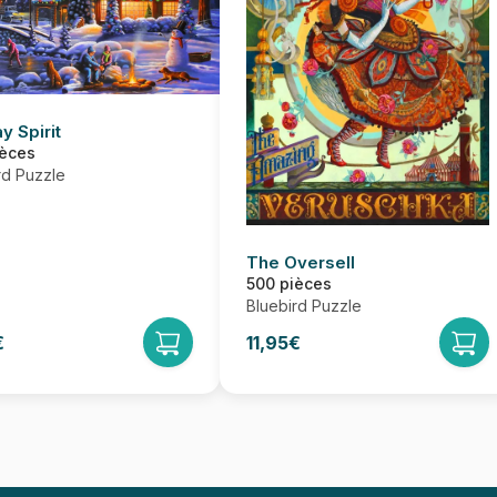
y Spirit
ièces
rd Puzzle
The Oversell
500 pièces
Bluebird Puzzle
€
11,95€