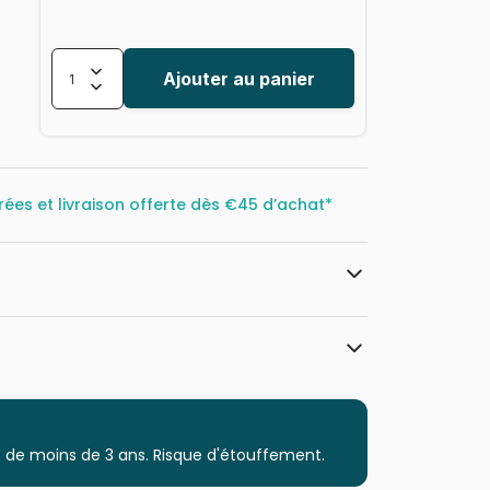
Ajouter au panier
rées et livraison offerte dès
€45 d’achat*
Bluebird Puzzle
Puzzles - Oiseaux
 de moins de 3 ans. Risque d'étouffement.
Puzzle pour Adultes (500 à 48.000
pièces)