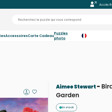
Accès R
Puzzles
tes
Accessoires
Carte Cadeau
photo
-
Bir
Aimee Stewart
Garden
En stock