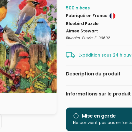
500 pièces
Fabriqué en France
Bluebird Puzzle
Aimee Stewart
Bluebird-Puzzle-F-90692
Expédition sous 24 h ouv
Description du produit
Aimee Stewart / MGL
Informations sur le produit
Marque
Catégorie
Mise en garde
Ne convient pas aux enfants
Age