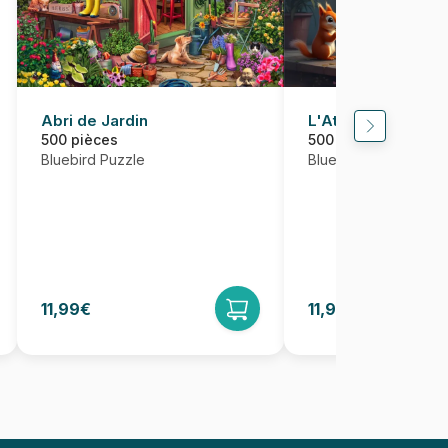
Abri de Jardin
L'Atelier des Ecur
500 pièces
500 pièces
Bluebird Puzzle
Bluebird Puzzle
11,99€
11,95€