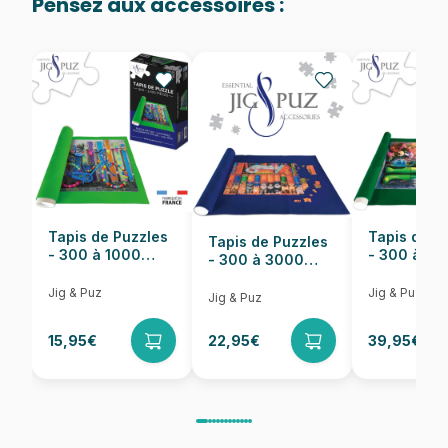
Pensez aux accessoires :
EAN
3663384100390
Nombre de pièces
1000 pièces
Dimensions
69 x 47 cm
Tapis de Puzzles
Tapis de P
Tapis de Puzzles
- 300 à 1000
- 300 à 6
- 300 à 3000
pièces
pièces
Pièces
Jig & Puz
Jig & Puz
Jig & Puz
15,95€
22,95€
39,95€