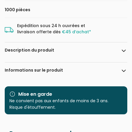
1000 pièces
Expédition sous 24 h ouvrées et
livraison offerte dès
€45 d’achat*
Description du produit
FoodLoversTravel
Informations sur le produit
Marque
Hachette
Mise en garde
Age
Ne convient pas aux enfants de moins de 3 ans.
Puzzle pour Adultes (500 à
48.000 pièces)
Risque d'étouffement.
Provenance
Puzzles fabriqués en France