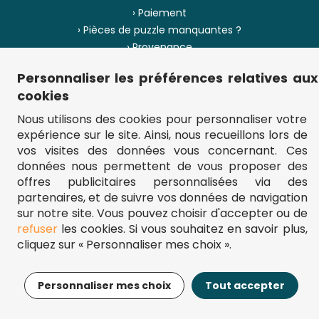
› Paiement
› Pièces de puzzle manquantes ?
› Provenance
Personnaliser les préférences relatives aux
› Plan du site
cookies
Nous utilisons des cookies pour personnaliser votre
expérience sur le site. Ainsi, nous recueillons lors de
** Frais d'envoi = 6,95 € (France) / gratuit à partir de 45 €.
vos visites des données vous concernant. Ces
fou-de-puzzle.com : le site référence pour acheter des puzzles de
données nous permettent de vous proposer des
qualité à bon prix.
© Fou-de-puzzle.com 2011 - 2026
offres publicitaires personnalisées via des
partenaires, et de suivre vos données de navigation
sur notre site. Vous pouvez choisir d'accepter ou de
refuser
les cookies. Si vous souhaitez en savoir plus,
cliquez sur « Personnaliser mes choix ».
22,99€
Ajouter au panier
Personnaliser mes choix
Tout accepter