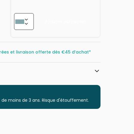
Ajouter au panier
rées et livraison offerte dès
€45 d’achat*
Art Puzzle
Puzzles - Art
 de moins de 3 ans. Risque d'étouffement.
Puzzle pour Adultes (500 à 48.000
pièces)
Puzzles fabriqués en France
8682450144880