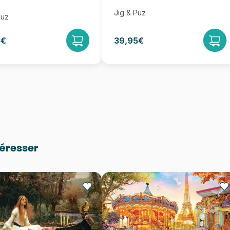
Jig & Puz
Puz
5€
39,95€
téresser