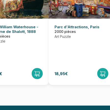
William Waterhouse -
Parc d'Attractions, Paris
me de Shalott, 1888
2000 pièces
pièces
Art Puzzle
zzle
€
18,95€