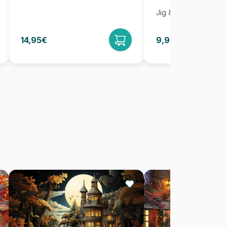
Jig & Puz
14,95€
9,95€