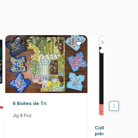
2000 pièces
96 x 68 cm
6 Boites de Tri
Jig & Puz
Colle pour Puzzle
pièces