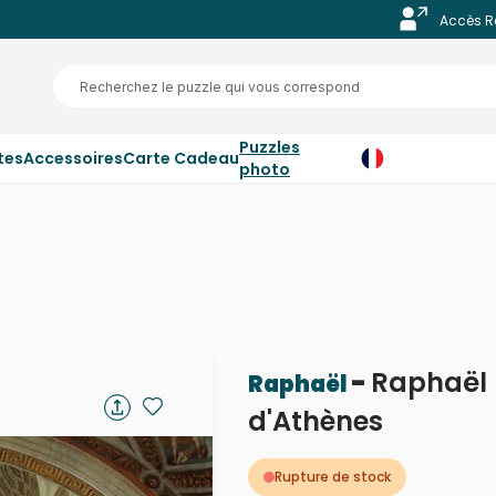
Accès R
Puzzles
tes
Accessoires
Carte Cadeau
photo
-
Raphaël -
Raphaël
d'Athènes
Rupture de stock