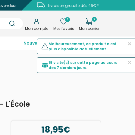
evendeur
Livraison gratuite dès 45€ *
0
0
Mon compte
Mes favoris
Mon panier
×
Nouveautés
Top ventes
Promotions
Malheureusement, ce produit n'est
plus disponible actuellement.
×
19 visite(s) sur cette page au cours
des 7 derniers jours.
 L'École
18,95€