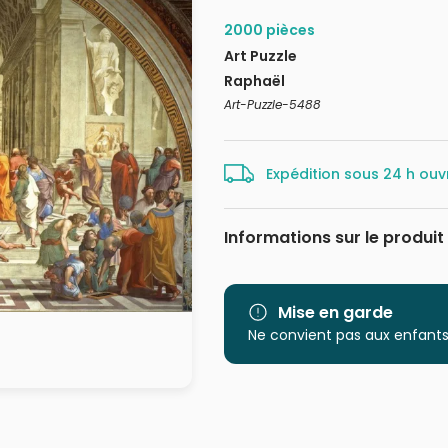
2000 pièces
Art Puzzle
Raphaël
Art-Puzzle-5488
Expédition sous 24 h ouv
Informations sur le produit
Marque
Catégorie
Mise en garde
Ne convient pas aux enfants
Age
Provenance
EAN