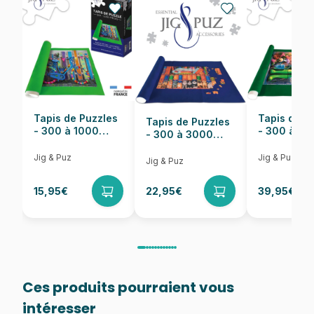
EAN
8682450142565
Nombre de pièces
1000 pièces
Dimensions
68 x 48 cm
Tapis de Puzzles
Tapis de P
Tapis de Puzzles
- 300 à 1000
- 300 à 6
- 300 à 3000
pièces
pièces
Pièces
Jig & Puz
Jig & Puz
Jig & Puz
15,95€
22,95€
39,95€
Ces produits pourraient vous
intéresser