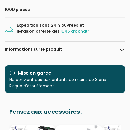
1000 pièces
Expédition sous 24 h ouvrées et
livraison offerte dès
€45 d’achat*
Informations sur le produit
Marque
Art Puzzle
Mise en garde
Catégorie
Ne convient pas aux enfants de moins de 3 ans.
Puzzles - Cottages et
Châlets
Risque d'étouffement.
Age
Puzzle pour Adultes (500 à
48.000 pièces)
Pensez aux accessoires :
Provenance
Puzzles fabriqués en France