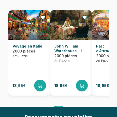
Voyage en Italie
John William
Parc
Waterhouse - La
d'Attractio
2000 pièces
Dame de Shalott,
Paris
2000 pièces
2000 pièce
Art Puzzle
1888
Art Puzzle
Art Puzzle
18,95€
18,95€
18,95€