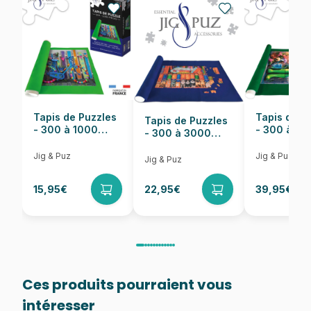
Nombre de pièces
2000 pièces
Dimensions
96 x 68 cm
Tapis de Puzzles
Tapis de P
Tapis de Puzzles
- 300 à 1000
- 300 à 6
- 300 à 3000
pièces
pièces
Pièces
Jig & Puz
Jig & Puz
Jig & Puz
15,95€
22,95€
39,95€
Ces produits pourraient vous
intéresser