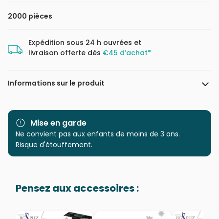
2000 pièces
Expédition sous 24 h ouvrées et
livraison offerte dès
€45 d’achat*
Informations sur le produit
Marque
Art Puzzle
Mise en garde
Catégorie
Ne convient pas aux enfants de moins de 3 ans.
Puzzles - Villes et Villages
Risque d'étouffement.
Age
Puzzle pour Adultes (500 à
48.000 pièces)
Pensez aux accessoires :
Provenance
Puzzles fabriqués en France
EAN
8682450144767