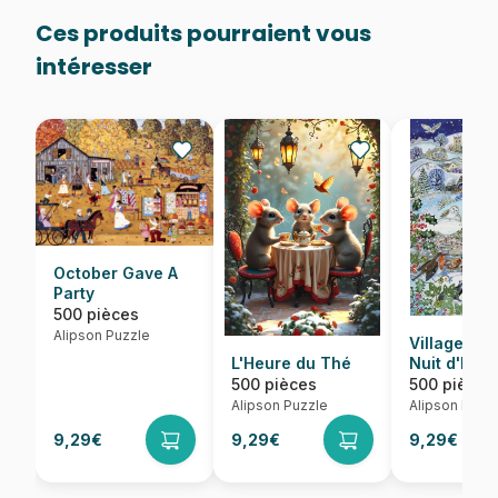
Ces produits pourraient vous
intéresser
October Gave A
Party
500 pièces
Alipson Puzzle
Village par
L'Heure du Thé
Nuit d'Hive
500 pièces
500 pièces
Alipson Puzzle
Alipson Puzz
9,29€
9,29€
9,29€