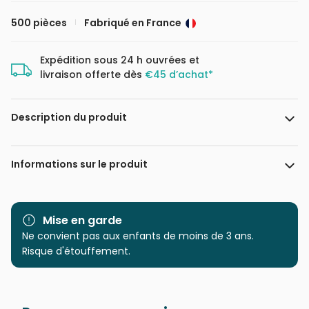
500 pièces
Fabriqué en France
Expédition sous 24 h ouvrées et
livraison offerte dès
€45 d’achat*
Description du produit
123RF
Informations sur le produit
Marque
Alipson Puzzle
Mise en garde
Catégorie
Ne convient pas aux enfants de moins de 3 ans.
Puzzles - Forêts, Fleurs et
Jardins
Risque d'étouffement.
Age
Puzzle pour Adultes (500 à
48.000 pièces)