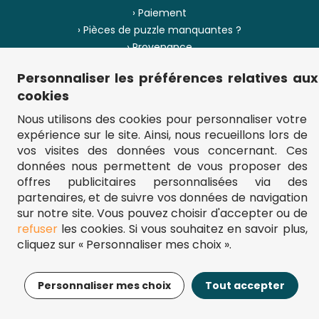
› Paiement
› Pièces de puzzle manquantes ?
› Provenance
Personnaliser les préférences relatives aux
› Plan du site
cookies
Nous utilisons des cookies pour personnaliser votre
expérience sur le site. Ainsi, nous recueillons lors de
** Frais d'envoi = 6,95 € (France) / gratuit à partir de 45 €.
vos visites des données vous concernant. Ces
fou-de-puzzle.com : le site référence pour acheter des puzzles de
données nous permettent de vous proposer des
qualité à bon prix.
© Fou-de-puzzle.com 2011 - 2026
offres publicitaires personnalisées via des
partenaires, et de suivre vos données de navigation
sur notre site. Vous pouvez choisir d'accepter ou de
refuser
les cookies. Si vous souhaitez en savoir plus,
cliquez sur « Personnaliser mes choix ».
9,29€
Ajouter au panier
Personnaliser mes choix
Tout accepter