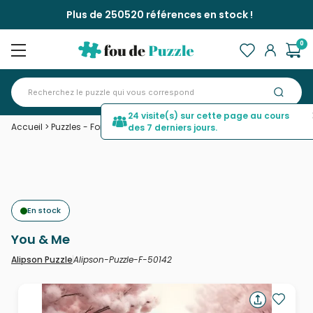
Plus de 250520 références en stock !
0
24 visite(s) sur cette page au cours
Accueil
>
Puzzles - Forêts, Fleurs et Jardins
>
You & Me
des 7 derniers jours.
En stock
You & Me
Alipson-Puzzle-F-50142
Alipson Puzzle