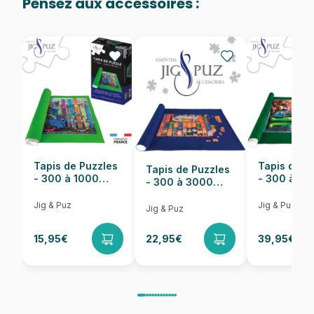
Pensez aux accessoires :
Provenance
Fabriqué en France
EAN
3667232501421
Nombre de pièces
500 pièces
Dimensions
48 x 34 cm
Tapis de Puzzles
Tapis de P
Tapis de Puzzles
- 300 à 1000
- 300 à 6
- 300 à 3000
pièces
pièces
Pièces
Jig & Puz
Jig & Puz
Jig & Puz
15,95€
22,95€
39,95€