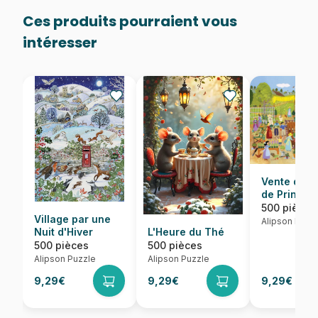
Ces produits pourraient vous
intéresser
Vente de P
de Printem
500 pièces
Village par une
Alipson Puzz
Nuit d'Hiver
L'Heure du Thé
500 pièces
500 pièces
Alipson Puzzle
Alipson Puzzle
9,29€
9,29€
9,29€