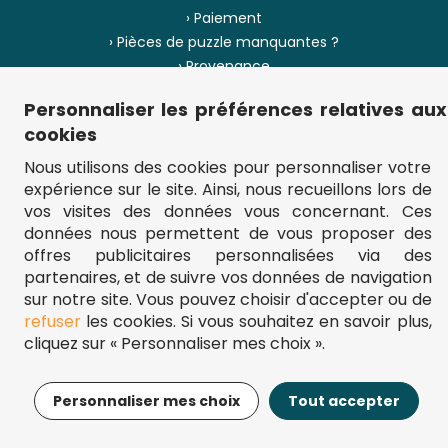
› Paiement
› Pièces de puzzle manquantes ?
› Provenance
Personnaliser les préférences relatives aux
› Plan du site
cookies
Nous utilisons des cookies pour personnaliser votre
expérience sur le site. Ainsi, nous recueillons lors de
** Frais d'envoi = 6,95 € (France) / gratuit à partir de 45 €.
vos visites des données vous concernant. Ces
fou-de-puzzle.com : le site référence pour acheter des puzzles de
données nous permettent de vous proposer des
qualité à bon prix.
© Fou-de-puzzle.com 2011 - 2026
offres publicitaires personnalisées via des
partenaires, et de suivre vos données de navigation
sur notre site. Vous pouvez choisir d'accepter ou de
refuser
les cookies. Si vous souhaitez en savoir plus,
cliquez sur « Personnaliser mes choix ».
9,29€
Ajouter au panier
Personnaliser mes choix
Tout accepter