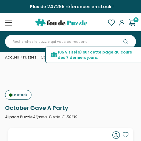
Plus de 247295 références en stock !
0
105 visite(s) sur cette page au cours
Accueil
>
Puzzles - Campagne
>
October Gave A Party
des 7 derniers jours.
En stock
October Gave A Party
Alipson-Puzzle-F-50139
Alipson Puzzle