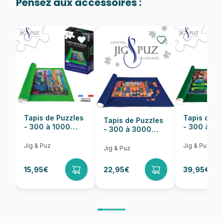
Pensez aux accessoires :
Provenance
Fabriqué en France
EAN
3667232501391
Nombre de pièces
500 pièces
Dimensions
48 x 34 cm
Tapis de Puzzles
Tapis de P
Tapis de Puzzles
- 300 à 1000
- 300 à 6
- 300 à 3000
pièces
pièces
Pièces
Jig & Puz
Jig & Puz
Jig & Puz
15,95€
22,95€
39,95€