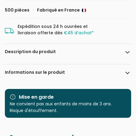
500 pièces
Fabriqué en France
Expédition sous 24 h ouvrées et
livraison offerte dès
€45 d’achat*
Description du produit
Sheila Lee / artlicensing.com
Informations sur le produit
Marque
Alipson Puzzle
Mise en garde
Catégorie
Ne convient pas aux enfants de moins de 3 ans.
Puzzles - Campagne
Risque d'étouffement.
Age
Puzzle pour Adultes (500 à
48.000 pièces)