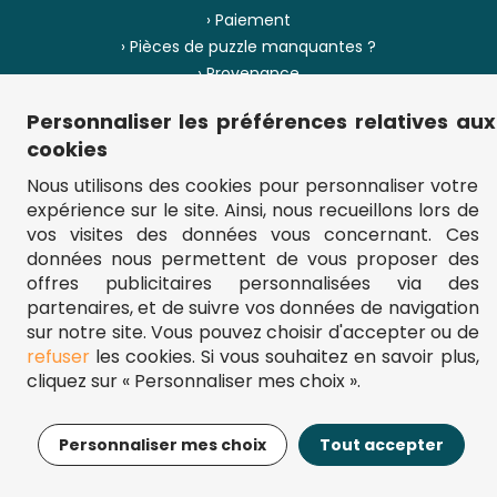
› Paiement
› Pièces de puzzle manquantes ?
› Provenance
Personnaliser les préférences relatives aux
› Plan du site
cookies
Nous utilisons des cookies pour personnaliser votre
expérience sur le site. Ainsi, nous recueillons lors de
** Frais d'envoi = 6,95 € (France) / gratuit à partir de 45 €.
vos visites des données vous concernant. Ces
fou-de-puzzle.com : le site référence pour acheter des puzzles de
données nous permettent de vous proposer des
qualité à bon prix.
© Fou-de-puzzle.com 2011 - 2026
offres publicitaires personnalisées via des
partenaires, et de suivre vos données de navigation
sur notre site. Vous pouvez choisir d'accepter ou de
refuser
les cookies. Si vous souhaitez en savoir plus,
cliquez sur « Personnaliser mes choix ».
10,29€
Ajouter au panier
Personnaliser mes choix
Tout accepter