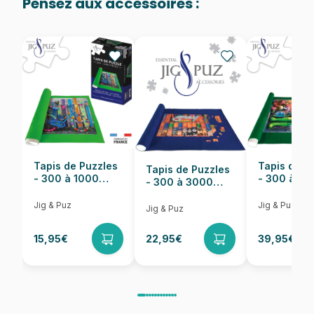
Pensez aux accessoires :
Provenance
Fabriqué en France
EAN
3667232501445
Nombre de pièces
1000 pièces
Dimensions
69 x 48 cm
Tapis de Puzzles
Tapis de P
Tapis de Puzzles
- 300 à 1000
- 300 à 6
- 300 à 3000
pièces
pièces
Pièces
Jig & Puz
Jig & Puz
Jig & Puz
15,95€
22,95€
39,95€