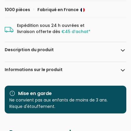
1000 pièces
Fabriqué en France
Expédition sous 24 h ouvrées et
livraison offerte dès
€45 d’achat*
Description du produit
123RF
Informations sur le produit
Marque
Alipson Puzzle
Mise en garde
Catégorie
Ne convient pas aux enfants de moins de 3 ans.
Puzzles - Déco et Objets
Risque d'étouffement.
Age
Puzzle pour Adultes (500 à
48.000 pièces)