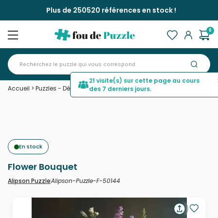
Plus de 250520 références en stock !
0
21 visite(s) sur cette page au cours
Accueil
>
Puzzles - Déco et Objets
>
Flower Bouquet
des 7 derniers jours.
En stock
Flower Bouquet
Alipson-Puzzle-F-50144
Alipson Puzzle