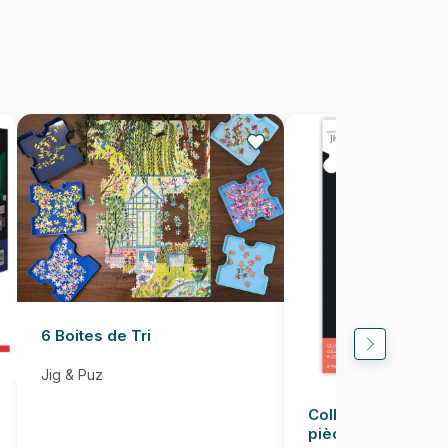
Fabriqué en France
3667232501476
1000 pièces
69 x 48 cm
6 Boites de Tri
Jig & Puz
Colle pour Puzzle
pièces