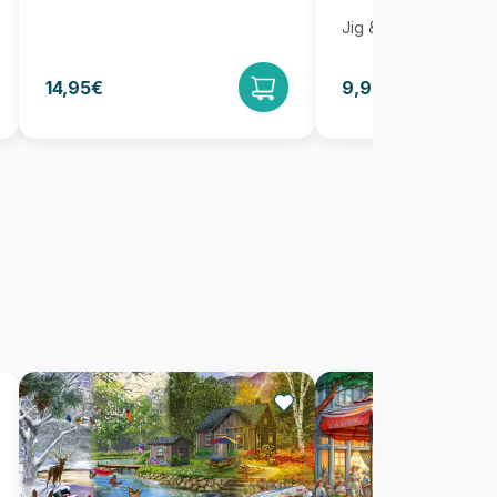
Jig & Puz
14,95€
9,95€