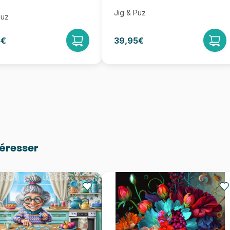
Jig & Puz
Puz
5€
39,95€
téresser