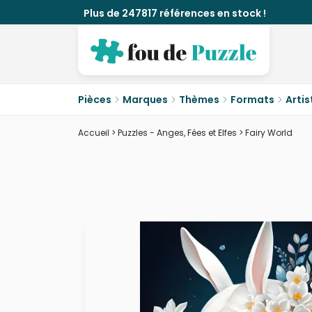
Plus de 247817 références en stock !
Pièces
Marques
Thèmes
Formats
Artis
Accueil
>
Puzzles - Anges, Fées et Elfes
>
Fairy World