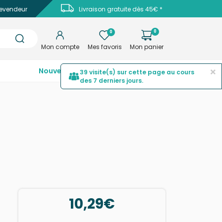
evendeur
Livraison gratuite dès 45€ *
0
0
Mon compte
Mes favoris
Mon panier
×
Nouveautés
Top ventes
Promotions
39 visite(s) sur cette page au cours
des 7 derniers jours.
10,29€