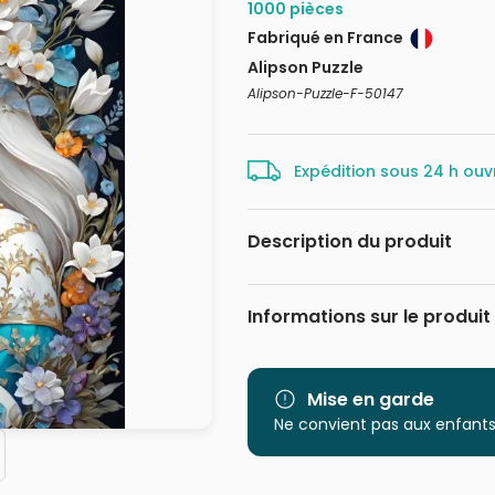
1000 pièces
Fabriqué en France
Alipson Puzzle
Alipson-Puzzle-F-50147
Expédition sous 24 h ouv
Description du produit
123RF
Informations sur le produit
Marque
Catégorie
Mise en garde
Ne convient pas aux enfants
Age