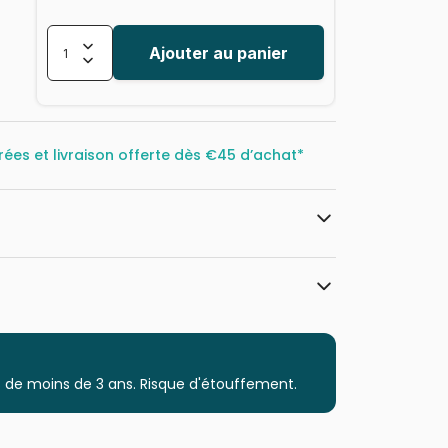
Ajouter au panier
rées et livraison offerte dès
€45 d’achat*
Alipson Puzzle
Puzzles - Anges, Fées et Elfes
 de moins de 3 ans. Risque d'étouffement.
Puzzle pour Adultes (500 à 48.000
pièces)