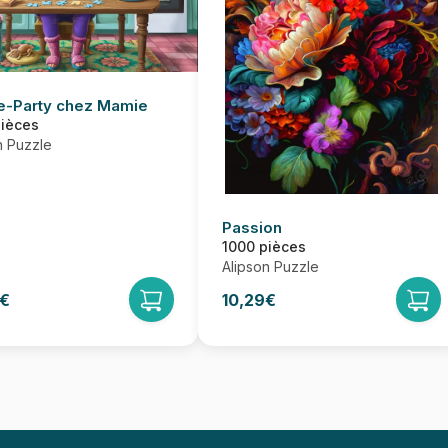
e-Party chez Mamie
pièces
n Puzzle
Passion
1000 pièces
Alipson Puzzle
9€
10,29€