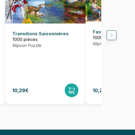
Fast and Deliciou
Transitions Saisonnières
1000 pièces
1000 pièces
Alipson Puzzle
Alipson Puzzle
10,29€
10,29€