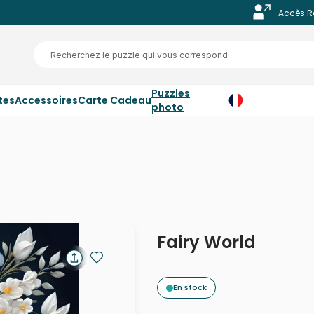
Accès R
Puzzles
tes
Accessoires
Carte Cadeau
photo
Fairy World
En stock