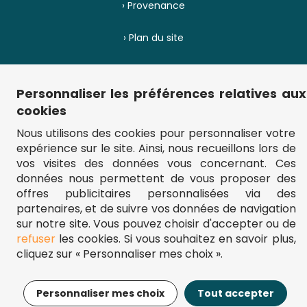
› Provenance
› Plan du site
Personnaliser les préférences relatives aux
** Frais d'envoi = 6,95 € (France) / gratuit à partir de 45 €.
fou-de-puzzle.com : le site référence pour acheter des puzzles de
cookies
qualité à bon prix.
© Fou-de-puzzle.com 2011 - 2026
Nous utilisons des cookies pour personnaliser votre
expérience sur le site. Ainsi, nous recueillons lors de
vos visites des données vous concernant. Ces
Filtrer
Trier
données nous permettent de vous proposer des
offres publicitaires personnalisées via des
partenaires, et de suivre vos données de navigation
sur notre site. Vous pouvez choisir d'accepter ou de
Prix
Le moins cher
refuser
les cookies. Si vous souhaitez en savoir plus,
Le plus cher
cliquez sur « Personnaliser mes choix ».
% de Réduction
Nombre de pièces
Nouveautés
Top des ventes
Personnaliser mes choix
Tout accepter
Filtrer
Trier