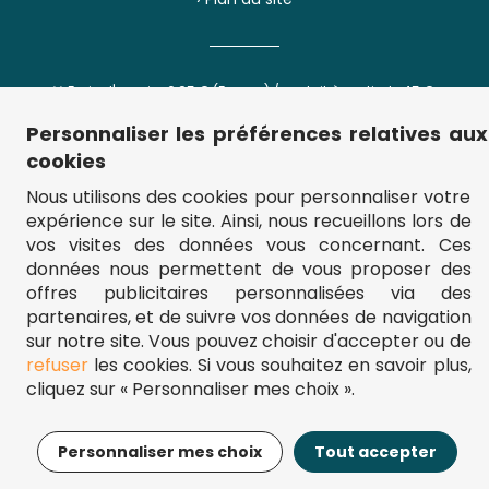
** Frais d'envoi = 6,95 € (France) / gratuit à partir de 45 €.
fou-de-puzzle.com : le site référence pour acheter des puzzles de
qualité à bon prix.
Personnaliser les préférences relatives aux
© Fou-de-puzzle.com 2011 - 2026
cookies
Nous utilisons des cookies pour personnaliser votre
Filtrer
Trier
expérience sur le site. Ainsi, nous recueillons lors de
vos visites des données vous concernant. Ces
données nous permettent de vous proposer des
offres publicitaires personnalisées via des
Prix
Le moins cher
partenaires, et de suivre vos données de navigation
Le plus cher
sur notre site. Vous pouvez choisir d'accepter ou de
% de Réduction
refuser
les cookies. Si vous souhaitez en savoir plus,
Nombre de pièces
Nouveautés
cliquez sur « Personnaliser mes choix ».
Top des ventes
Nombre de pièces
Âge
Personnaliser mes choix
Tout accepter
Filtrer
Trier