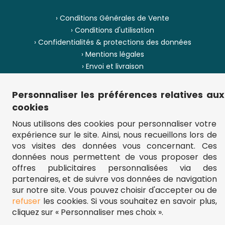
› Conditions Générales de Vente
› Conditions d'utilisation
› Confidentialités & protections des données
› Mentions légales
› Envoi et livraison
› Paiement
› Pièces de puzzle manquantes ?
Personnaliser les préférences relatives aux
› Provenance
cookies
Nous utilisons des cookies pour personnaliser votre
› Plan du site
expérience sur le site. Ainsi, nous recueillons lors de
vos visites des données vous concernant. Ces
données nous permettent de vous proposer des
offres publicitaires personnalisées via des
** Frais d'envoi = 6,95 € (France) / gratuit à partir de 45 €.
fou-de-puzzle.com : le site référence pour acheter des puzzles de
partenaires, et de suivre vos données de navigation
qualité à bon prix.
sur notre site. Vous pouvez choisir d'accepter ou de
© Fou-de-puzzle.com 2011 - 2026
refuser
les cookies. Si vous souhaitez en savoir plus,
cliquez sur « Personnaliser mes choix ».