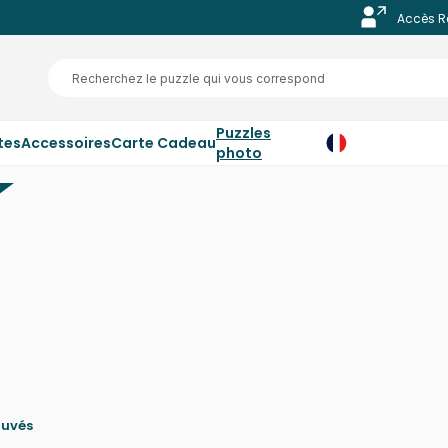
Accès R
Puzzles
tes
Accessoires
Carte Cadeau
photo
ouvés