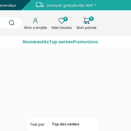
evendeur
Livraison gratuite dès 45€ *
0
0
Mon compte
Mes favoris
Mon panier
Nouveautés
Top ventes
Promotions
Trier par