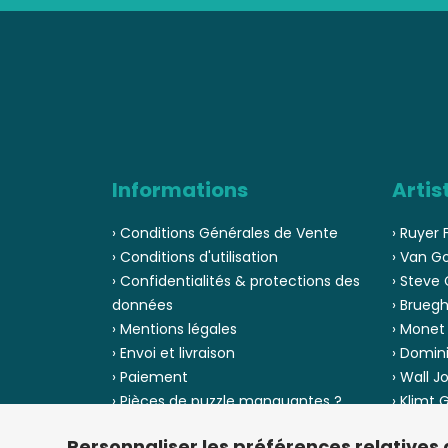
Informations
Artis
› Conditions Générales de Vente
› Ruyer 
› Conditions d'utilisation
› Van G
› Confidentialités & protections des
› Steve 
données
› Bruegh
› Mentions légales
› Monet
› Envoi et livraison
› Domin
› Paiement
› Wall J
› Pièces de puzzle manquantes ?
› Klimt
› Provenance
› Chuck
Personnaliser les préférences relatives