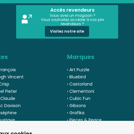
Accès revendeurs
Vous avez un magasin ?
Vous souhaitez accéder à nos prix
revendeurs ?
Visitez notre site
tes
Marques
François
› Art Puzzle
ogh Vincent
› Bluebird
Crisp
› Castorland
el Pieter
› Clementoni
 Claude
› Cubic Fun
ic Davison
› Gibsons
oséphine
› Grafika
 Gustave
› Pieces & Peace
 Pinson
› Ravensburger
 aux cookies