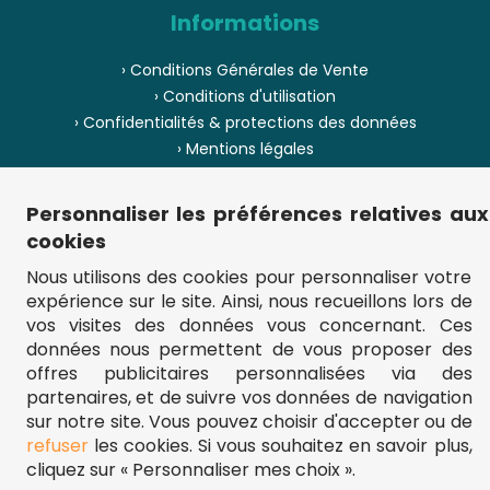
Informations
› Conditions Générales de Vente
› Conditions d'utilisation
› Confidentialités & protections des données
› Mentions légales
› Envoi et livraison
› Paiement
Personnaliser les préférences relatives aux
› Pièces de puzzle manquantes ?
cookies
› Provenance
Nous utilisons des cookies pour personnaliser votre
expérience sur le site. Ainsi, nous recueillons lors de
› Plan du site
vos visites des données vous concernant. Ces
données nous permettent de vous proposer des
offres publicitaires personnalisées via des
partenaires, et de suivre vos données de navigation
** Frais d'envoi = 6,95 € (France) / gratuit à partir de 45 €.
fou-de-puzzle.com : le site référence pour acheter des puzzles de
sur notre site. Vous pouvez choisir d'accepter ou de
qualité à bon prix.
refuser
les cookies. Si vous souhaitez en savoir plus,
© Fou-de-puzzle.com 2011 - 2026
cliquez sur « Personnaliser mes choix ».