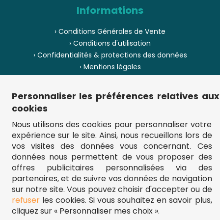
Informations
› Conditions Générales de Vente
› Conditions d'utilisation
› Confidentialités & protections des données
› Mentions légales
› Envoi et livraison
› Paiement
Personnaliser les préférences relatives aux
› Pièces de puzzle manquantes ?
cookies
› Provenance
Nous utilisons des cookies pour personnaliser votre
expérience sur le site. Ainsi, nous recueillons lors de
› Plan du site
vos visites des données vous concernant. Ces
données nous permettent de vous proposer des
offres publicitaires personnalisées via des
partenaires, et de suivre vos données de navigation
** Frais d'envoi = 6,95 € (France) / gratuit à partir de 45 €.
fou-de-puzzle.com : le site référence pour acheter des puzzles de
sur notre site. Vous pouvez choisir d'accepter ou de
qualité à bon prix.
refuser
les cookies. Si vous souhaitez en savoir plus,
© Fou-de-puzzle.com 2011 - 2026
cliquez sur « Personnaliser mes choix ».