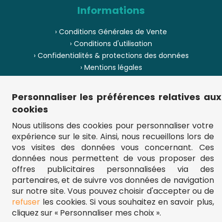
Informations
› Conditions Générales de Vente
› Conditions d'utilisation
› Confidentialités & protections des données
› Mentions légales
› Envoi et livraison
› Paiement
Personnaliser les préférences relatives aux
› Pièces de puzzle manquantes ?
cookies
› Provenance
Nous utilisons des cookies pour personnaliser votre
expérience sur le site. Ainsi, nous recueillons lors de
› Plan du site
vos visites des données vous concernant. Ces
données nous permettent de vous proposer des
offres publicitaires personnalisées via des
partenaires, et de suivre vos données de navigation
** Frais d'envoi = 6,95 € (France) / gratuit à partir de 45 €.
fou-de-puzzle.com : le site référence pour acheter des puzzles de
sur notre site. Vous pouvez choisir d'accepter ou de
qualité à bon prix.
refuser
les cookies. Si vous souhaitez en savoir plus,
© Fou-de-puzzle.com 2011 - 2026
cliquez sur « Personnaliser mes choix ».