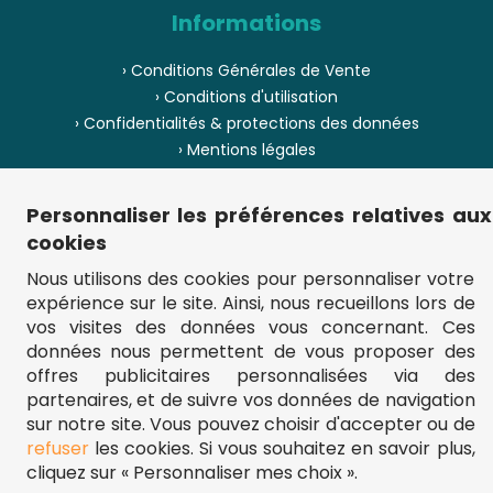
Informations
› Conditions Générales de Vente
› Conditions d'utilisation
› Confidentialités & protections des données
› Mentions légales
› Envoi et livraison
› Paiement
Personnaliser les préférences relatives aux
› Pièces de puzzle manquantes ?
cookies
› Provenance
Nous utilisons des cookies pour personnaliser votre
expérience sur le site. Ainsi, nous recueillons lors de
› Plan du site
vos visites des données vous concernant. Ces
données nous permettent de vous proposer des
offres publicitaires personnalisées via des
partenaires, et de suivre vos données de navigation
** Frais d'envoi = 6,95 € (France) / gratuit à partir de 45 €.
fou-de-puzzle.com : le site référence pour acheter des puzzles de
sur notre site. Vous pouvez choisir d'accepter ou de
qualité à bon prix.
refuser
les cookies. Si vous souhaitez en savoir plus,
© Fou-de-puzzle.com 2011 - 2026
cliquez sur « Personnaliser mes choix ».