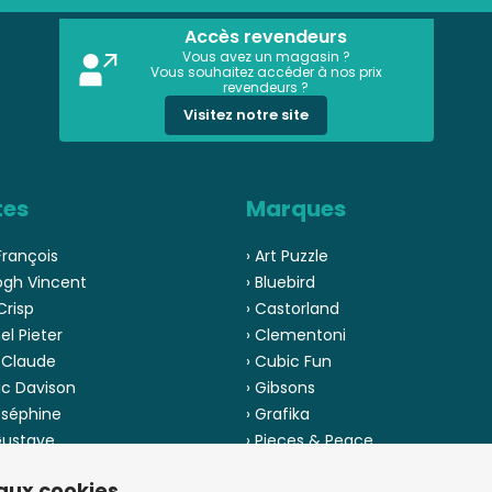
Accès revendeurs
Vous avez un magasin ?
Vous souhaitez accéder à nos prix
revendeurs ?
Visitez notre site
tes
Marques
François
› Art Puzzle
ogh Vincent
› Bluebird
Crisp
› Castorland
el Pieter
› Clementoni
 Claude
› Cubic Fun
ic Davison
› Gibsons
oséphine
› Grafika
 Gustave
› Pieces & Peace
 Pinson
› Ravensburger
 aux cookies