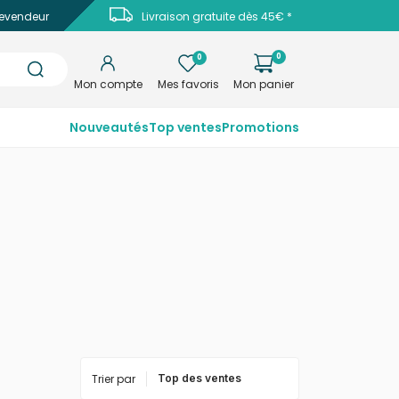
evendeur
Livraison gratuite dès 45€ *
0
0
Mon compte
Mes favoris
Mon panier
Nouveautés
Top ventes
Promotions
Trier par