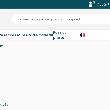
Accès R
Puzzles
tes
Accessoires
Carte Cadeau
photo
ouvés