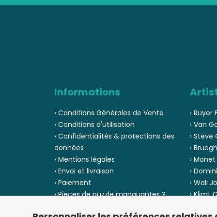
Informations
Artis
› Conditions Générales de Vente
› Ruyer 
› Conditions d'utilisation
› Van G
› Confidentialités & protections des
› Steve 
données
› Bruegh
› Mentions légales
› Monet
› Envoi et livraison
› Domin
› Paiement
› Wall J
› Pièces de puzzle manquantes ?
› Klimt
› Provenance
› Chuck
Personnaliser les préférences relatives