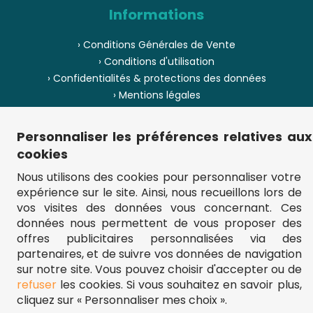
Informations
› Conditions Générales de Vente
› Conditions d'utilisation
› Confidentialités & protections des données
› Mentions légales
› Envoi et livraison
› Paiement
Personnaliser les préférences relatives aux
› Pièces de puzzle manquantes ?
cookies
› Provenance
Nous utilisons des cookies pour personnaliser votre
expérience sur le site. Ainsi, nous recueillons lors de
› Plan du site
vos visites des données vous concernant. Ces
données nous permettent de vous proposer des
offres publicitaires personnalisées via des
partenaires, et de suivre vos données de navigation
** Frais d'envoi = 6,95 € (France) / gratuit à partir de 45 €.
fou-de-puzzle.com : le site référence pour acheter des puzzles de
sur notre site. Vous pouvez choisir d'accepter ou de
qualité à bon prix.
refuser
les cookies. Si vous souhaitez en savoir plus,
© Fou-de-puzzle.com 2011 - 2026
cliquez sur « Personnaliser mes choix ».