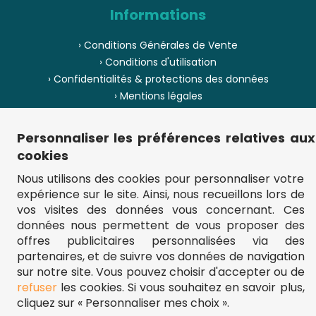
Informations
› Conditions Générales de Vente
› Conditions d'utilisation
› Confidentialités & protections des données
› Mentions légales
› Envoi et livraison
› Paiement
Personnaliser les préférences relatives aux
› Pièces de puzzle manquantes ?
cookies
› Provenance
Nous utilisons des cookies pour personnaliser votre
expérience sur le site. Ainsi, nous recueillons lors de
› Plan du site
vos visites des données vous concernant. Ces
données nous permettent de vous proposer des
offres publicitaires personnalisées via des
partenaires, et de suivre vos données de navigation
** Frais d'envoi = 6,95 € (France) / gratuit à partir de 45 €.
fou-de-puzzle.com : le site référence pour acheter des puzzles de
sur notre site. Vous pouvez choisir d'accepter ou de
qualité à bon prix.
refuser
les cookies. Si vous souhaitez en savoir plus,
© Fou-de-puzzle.com 2011 - 2026
cliquez sur « Personnaliser mes choix ».