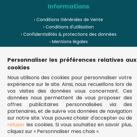
Informations
› Conditions Générales de Vente
› Conditions d'utilisation
› Confidentialités & protections des données
› Mentions légales
› Envoi et livraison
› Paiement
Personnaliser les préférences relatives aux
› Pièces de puzzle manquantes ?
cookies
› Provenance
Nous utilisons des cookies pour personnaliser votre
expérience sur le site. Ainsi, nous recueillons lors de
› Plan du site
vos visites des données vous concernant. Ces
données nous permettent de vous proposer des
offres publicitaires personnalisées via des
partenaires, et de suivre vos données de navigation
** Frais d'envoi = 6,95 € (France) / gratuit à partir de 45 €.
fou-de-puzzle.com : le site référence pour acheter des puzzles de
sur notre site. Vous pouvez choisir d'accepter ou de
qualité à bon prix.
refuser
les cookies. Si vous souhaitez en savoir plus,
© Fou-de-puzzle.com 2011 - 2026
cliquez sur « Personnaliser mes choix ».