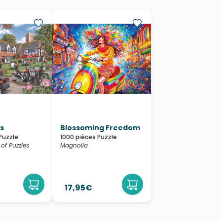
rs
Blossoming Freedom
Puzzle
1000 pièces Puzzle
of Puzzles
Magnolia
17,95€