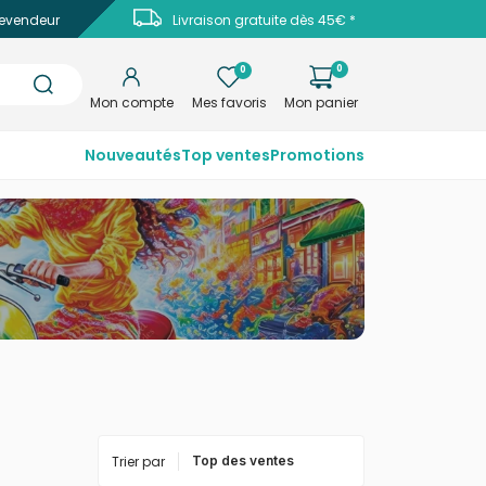
evendeur
Livraison gratuite dès 45€ *
0
0
Mon compte
Mes favoris
Mon panier
Nouveautés
Top ventes
Promotions
Trier par