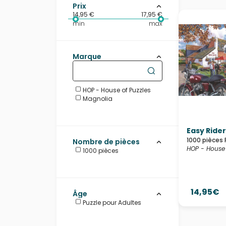
Prix
14,95 €
17,95 €
min
max
Marque
HOP - House of Puzzles
Magnolia
Easy Ride
1000 pièces 
Nombre de pièces
HOP - House 
1000 pièces
14,95€
Âge
Puzzle pour Adultes