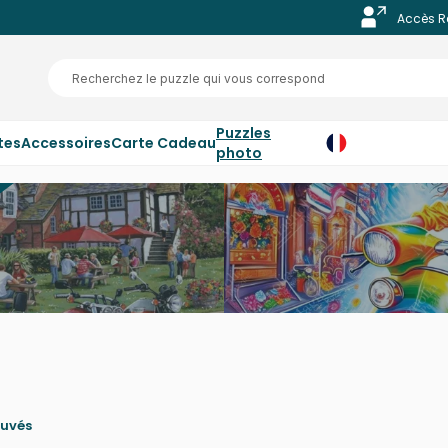
Accès R
Puzzles
tes
Accessoires
Carte Cadeau
photo
ouvés