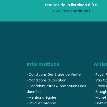
Profitez de la livraison à 0 €
> Voir les conditions
Informations
Artis
› Conditions Générales de Vente
› Ruyer 
› Conditions d'utilisation
› Van G
› Confidentialités & protections des
› Steve 
données
› Bruegh
› Mentions légales
› Monet
› Envoi et livraison
› Domin