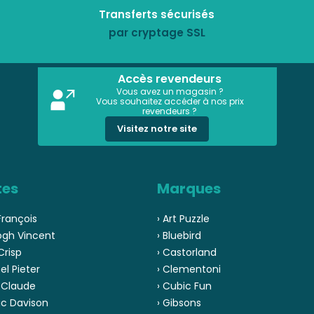
Transferts sécurisés
par cryptage SSL
Accès revendeurs
Vous avez un magasin ?
Vous souhaitez accéder à nos prix
revendeurs ?
Visitez notre site
tes
Marques
François
› Art Puzzle
ogh Vincent
› Bluebird
Crisp
› Castorland
el Pieter
› Clementoni
 Claude
› Cubic Fun
ic Davison
› Gibsons