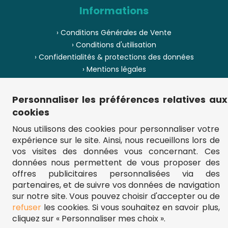
Informations
› Conditions Générales de Vente
› Conditions d'utilisation
› Confidentialités & protections des données
› Mentions légales
› Envoi et livraison
› Paiement
Personnaliser les préférences relatives aux
› Pièces de puzzle manquantes ?
cookies
› Provenance
Nous utilisons des cookies pour personnaliser votre
expérience sur le site. Ainsi, nous recueillons lors de
› Plan du site
vos visites des données vous concernant. Ces
données nous permettent de vous proposer des
offres publicitaires personnalisées via des
partenaires, et de suivre vos données de navigation
** Frais d'envoi = 6,95 € (France) / gratuit à partir de 45 €.
fou-de-puzzle.com : le site référence pour acheter des puzzles de
sur notre site. Vous pouvez choisir d'accepter ou de
qualité à bon prix.
refuser
les cookies. Si vous souhaitez en savoir plus,
© Fou-de-puzzle.com 2011 - 2026
cliquez sur « Personnaliser mes choix ».