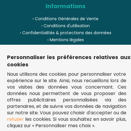
Informations
› Conditions Générales de Vente
› Conditions d'utilisation
› Confidentialités & protections des données
› Mentions légales
› Envoi et livraison
› Paiement
Personnaliser les préférences relatives aux
› Pièces de puzzle manquantes ?
cookies
› Provenance
Nous utilisons des cookies pour personnaliser votre
expérience sur le site. Ainsi, nous recueillons lors de
› Plan du site
vos visites des données vous concernant. Ces
données nous permettent de vous proposer des
offres publicitaires personnalisées via des
partenaires, et de suivre vos données de navigation
** Frais d'envoi = 6,95 € (France) / gratuit à partir de 45 €.
fou-de-puzzle.com : le site référence pour acheter des puzzles de
sur notre site. Vous pouvez choisir d'accepter ou de
qualité à bon prix.
refuser
les cookies. Si vous souhaitez en savoir plus,
© Fou-de-puzzle.com 2011 - 2026
cliquez sur « Personnaliser mes choix ».