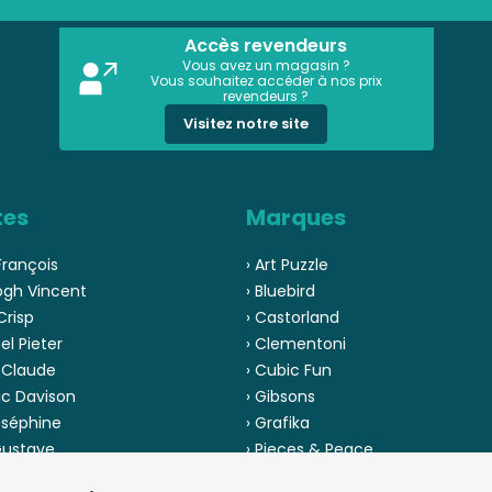
Accès revendeurs
Vous avez un magasin ?
Vous souhaitez accéder à nos prix
revendeurs ?
Visitez notre site
tes
Marques
François
› Art Puzzle
ogh Vincent
› Bluebird
Crisp
› Castorland
el Pieter
› Clementoni
 Claude
› Cubic Fun
ic Davison
› Gibsons
oséphine
› Grafika
 Gustave
› Pieces & Peace
 Pinson
› Ravensburger