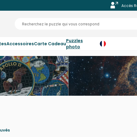
Accès R
Puzzles
tes
Accessoires
Carte Cadeau
photo
ouvés