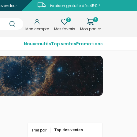
evendeur
Livraison gratuite dès 45€ *
0
0
Mon compte
Mes favoris
Mon panier
Nouveautés
Top ventes
Promotions
Trier par