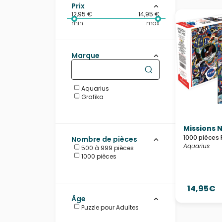
Prix
12,95 €
14,95 €
min
max
Marque
Aquarius
Grafika
Missions 
1000 pièces 
Nombre de pièces
Aquarius
500 à 999 pièces
1000 pièces
14,95€
Âge
Puzzle pour Adultes