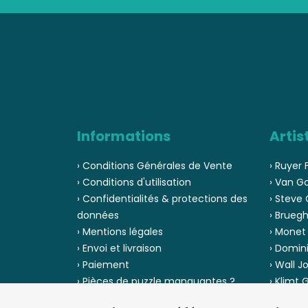
Informations
Artis
› Conditions Générales de Vente
› Ruyer 
› Conditions d'utilisation
› Van G
› Confidentialités & protections des
› Steve 
données
› Bruegh
› Mentions légales
› Monet
› Envoi et livraison
› Domin
› Paiement
› Wall J
› Pièces de puzzle manquantes ?
› Klimt
› Provenance
› Chuck