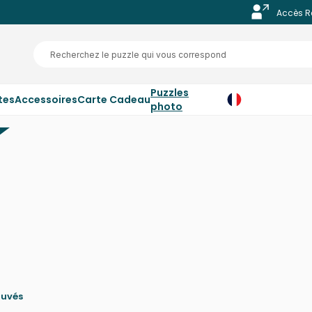
Accès R
Puzzles
tes
Accessoires
Carte Cadeau
photo
ouvés