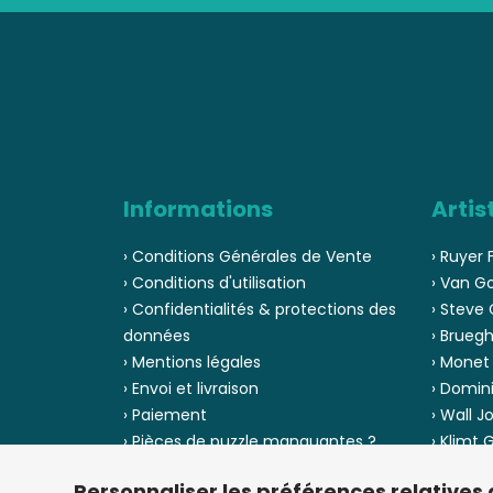
Informations
Artis
› Conditions Générales de Vente
› Ruyer 
› Conditions d'utilisation
› Van G
› Confidentialités & protections des
› Steve 
données
› Bruegh
› Mentions légales
› Monet
› Envoi et livraison
› Domin
› Paiement
› Wall J
› Pièces de puzzle manquantes ?
› Klimt
› Provenance
› Chuck
Personnaliser les préférences relatives