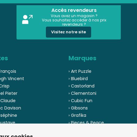
Accès revendeurs
Vous avez un magasin ?
Vous souhaitez accéder à nos prix
revendeurs ?
Visitez notre site
tes
Marques
François
› Art Puzzle
ogh Vincent
› Bluebird
Crisp
› Castorland
el Pieter
› Clementoni
 Claude
› Cubic Fun
ic Davison
› Gibsons
oséphine
› Grafika
 Gustave
› Pieces & Peace
 Pinson
› Ravensburger
 aux cookies