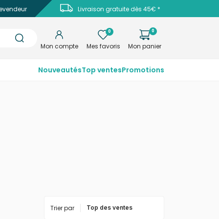
evendeur
Livraison gratuite dès 45€ *
0
0
Mon compte
Mes favoris
Mon panier
Nouveautés
Top ventes
Promotions
Trier par