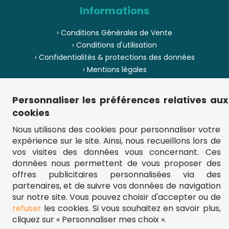
Informations
› Conditions Générales de Vente
› Conditions d'utilisation
› Confidentialités & protections des données
› Mentions légales
› Envoi et livraison
› Paiement
Personnaliser les préférences relatives aux
› Pièces de puzzle manquantes ?
cookies
› Provenance
Nous utilisons des cookies pour personnaliser votre
expérience sur le site. Ainsi, nous recueillons lors de
› Plan du site
vos visites des données vous concernant. Ces
données nous permettent de vous proposer des
offres publicitaires personnalisées via des
partenaires, et de suivre vos données de navigation
** Frais d'envoi = 6,95 € (France) / gratuit à partir de 45 €.
fou-de-puzzle.com : le site référence pour acheter des puzzles de
sur notre site. Vous pouvez choisir d'accepter ou de
qualité à bon prix.
refuser
les cookies. Si vous souhaitez en savoir plus,
© Fou-de-puzzle.com 2011 - 2026
cliquez sur « Personnaliser mes choix ».