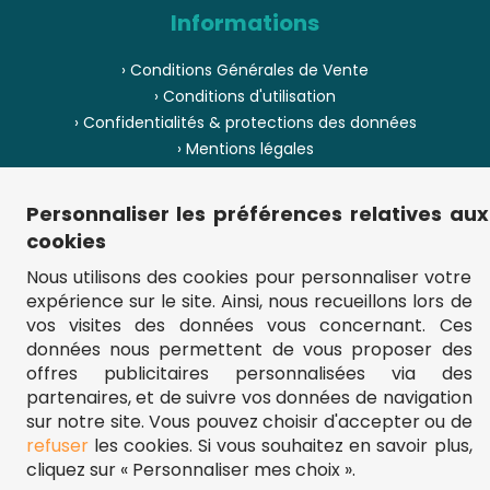
Informations
› Conditions Générales de Vente
› Conditions d'utilisation
› Confidentialités & protections des données
› Mentions légales
› Envoi et livraison
› Paiement
Personnaliser les préférences relatives aux
› Pièces de puzzle manquantes ?
cookies
› Provenance
Nous utilisons des cookies pour personnaliser votre
expérience sur le site. Ainsi, nous recueillons lors de
› Plan du site
vos visites des données vous concernant. Ces
données nous permettent de vous proposer des
offres publicitaires personnalisées via des
partenaires, et de suivre vos données de navigation
** Frais d'envoi = 6,95 € (France) / gratuit à partir de 45 €.
fou-de-puzzle.com : le site référence pour acheter des puzzles de
sur notre site. Vous pouvez choisir d'accepter ou de
qualité à bon prix.
refuser
les cookies. Si vous souhaitez en savoir plus,
© Fou-de-puzzle.com 2011 - 2026
cliquez sur « Personnaliser mes choix ».