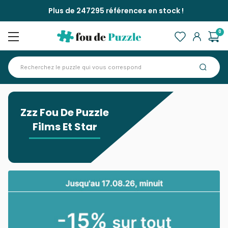
Plus de 247295 références en stock !
0
Accueil
>
Zzz Fou De Puzzle Films Et Star
Zzz Fou De Puzzle
Films Et Star