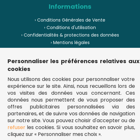
Informations
› Conditions Générales de Vente
› Conditions d'utilisation
› Confidentialités & protections des données
› Mentions légales
› Envoi et livraison
› Paiement
Personnaliser les préférences relatives aux
› Pièces de puzzle manquantes ?
cookies
› Provenance
Nous utilisons des cookies pour personnaliser votre
expérience sur le site. Ainsi, nous recueillons lors de
› Plan du site
vos visites des données vous concernant. Ces
données nous permettent de vous proposer des
offres publicitaires personnalisées via des
partenaires, et de suivre vos données de navigation
** Frais d'envoi = 6,95 € (France) / gratuit à partir de 45 €.
fou-de-puzzle.com : le site référence pour acheter des puzzles de
sur notre site. Vous pouvez choisir d'accepter ou de
qualité à bon prix.
refuser
les cookies. Si vous souhaitez en savoir plus,
© Fou-de-puzzle.com 2011 - 2026
cliquez sur « Personnaliser mes choix ».