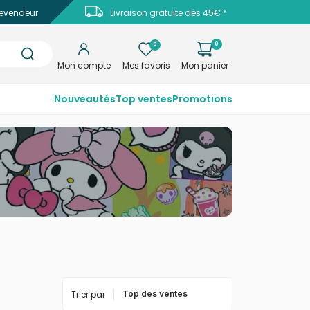
evendeur
Livraison gratuite dès 45€ *
0
0
Mon compte
Mes favoris
Mon panier
Nouveautés
Top ventes
Promotions
Trier par