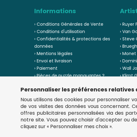
Informations
Artis
› Conditions Générales de Vente
› Ruyer 
› Conditions d'utilisation
› Van G
› Confidentialités & protections des
› Steve 
données
› Bruegh
› Mentions légales
› Monet
› Envoi et livraison
› Domin
› Paiement
› Wall J
› Pièces de puzzle manquantes ?
› Klimt
› Provenance
› Chuck
Personnaliser les préférences relatives
› Voir to
› Plan du site
Nous utilisons des cookies pour personnaliser votr
de vos visites des données vous concernant. 
offres publicitaires personnalisées via des par
notre site. Vous pouvez choisir d'accepter ou d
cliquez sur « Personnaliser mes choix ».
** Frais d'envoi = 6,95 € (France) / gratuit à partir de 4
fou-de-puzzle.com : le site référence pour acheter des p