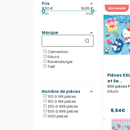
Prix
8,50 €
18,95 €
Nouveauté
min
max
Marque
Clementoni
Educa
Ravensburger
Trefl
Pièces XXL
et Se...
500 pièces 
Nombre de pièces
Educa
100 à 149 pièces
150 à 199 pièces
200 à 499 pièces
9,54€
500 à 999 pièces
1000 pièces