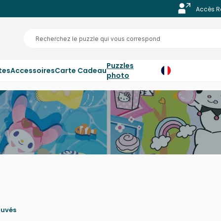
Accès R
Puzzles
tes
Accessoires
Carte Cadeau
photo
ouvés