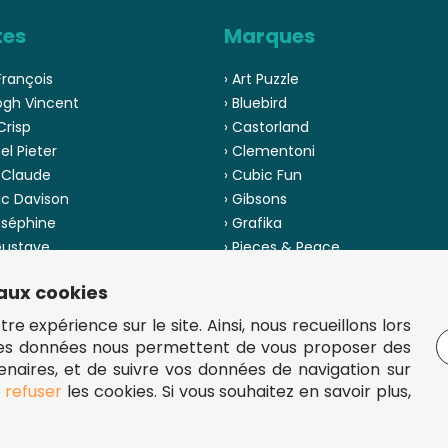
tes
Marques
François
› Art Puzzle
ogh Vincent
› Bluebird
Crisp
› Castorland
el Pieter
› Clementoni
 Claude
› Cubic Fun
ic Davison
› Gibsons
oséphine
› Grafika
 Gustave
› Pieces & Peace
 Pinson
› Ravensburger
 aux cookies
us les artistes
› Voir toutes les marques
e expérience sur le site. Ainsi, nous recueillons lors
Ces données nous permettent de vous proposer des
tenaires, et de suivre vos données de navigation sur
e
refuser
les cookies. Si vous souhaitez en savoir plus,
5 €.
uzzles de qualité à bon prix.