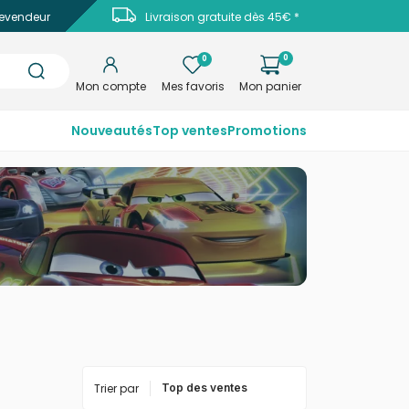
evendeur
Livraison gratuite dès 45€ *
0
0
Mon compte
Mes favoris
Mon panier
Nouveautés
Top ventes
Promotions
Trier par