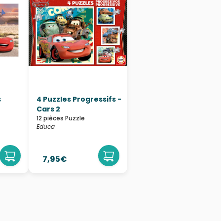
s
4 Puzzles Progressifs -
Cars 2
12 pièces Puzzle
Educa
7,95€