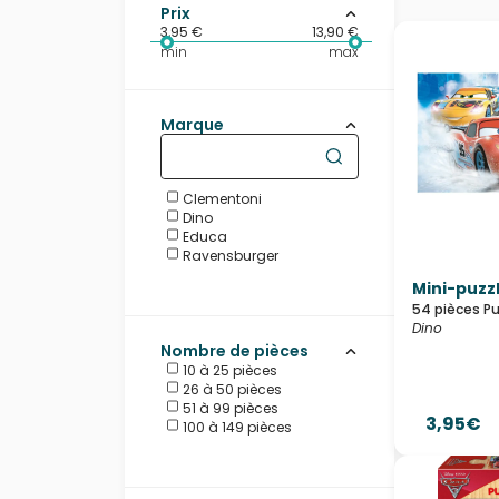
Prix
3,95 €
13,90 €
min
max
Marque
Clementoni
Dino
Educa
Ravensburger
Mini-puzz
54 pièces Pu
Dino
Nombre de pièces
10 à 25 pièces
26 à 50 pièces
51 à 99 pièces
3,95€
100 à 149 pièces