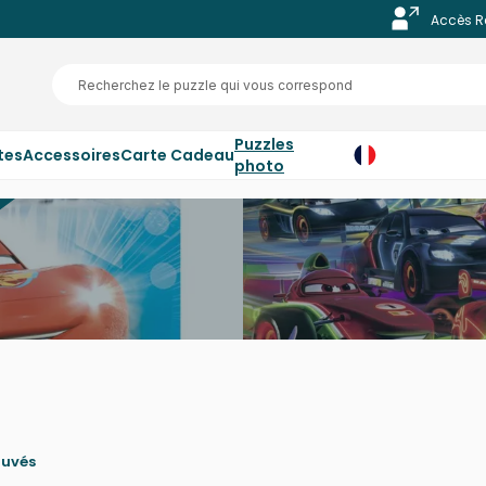
Accès R
Puzzles
tes
Accessoires
Carte Cadeau
photo
ouvés