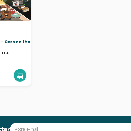
 - Cars on the
uzzle
tter